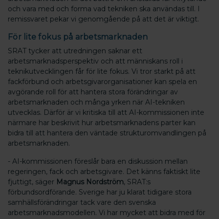
och vara med och forma vad tekniken ska användas till. I
remissvaret pekar vi genomgående på att det är viktigt.
För lite fokus på arbetsmarknaden
SRAT tycker att utredningen saknar ett
arbetsmarknadsperspektiv och att människans roll i
teknikutvecklingen får för lite fokus. Vi tror starkt på att
fackförbund och arbetsgivarorganisationer kan spela en
avgörande roll för att hantera stora förändringar av
arbetsmarknaden och många yrken när AI-tekniken
utvecklas. Därför är vi kritiska till att AI-kommissionen inte
närmare har beskrivit hur arbetsmarknadens parter kan
bidra till att hantera den väntade strukturomvandlingen på
arbetsmarknaden.
- AI-kommissionen föreslår bara en diskussion mellan
regeringen, fack och arbetsgivare. Det känns faktiskt lite
fjuttigt, säger
Magnus Nordström
, SRAT:s
förbundsordförande. Sverige har ju klarat tidigare stora
samhällsförändringar tack vare den svenska
arbetsmarknadsmodellen. Vi har mycket att bidra med för