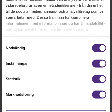
Att chefer och ledare i dialog med anställda
möjliggör högre flexibilitet och större inflytande
vidarebefordrar även enhetsidentifierare - från din enhet
över arbetstid, distansarbete och
till de sociala medier, annons- och analysföretag som vi
schemaläggning.
samarbetar med. Dessa kan i sin tur kombinera
informationen med information som du har tillhandahållit -
när du har använt deras tjänster, samt överföra
identifierare och annan information från din enhet till
tredje land, det vill säga land utanför EU/EES-området.
Samtyckesval
Dock har vi lagt in anonymisering av IP-adress i
Nödvändig
SRATs rapport: Är kortare arbetstid lösningen
förhållande till Google Analytics. Du godkänner våra
- och för vem?
cookies vid fortsatt användande av vår webbplats.
Inställningar
Statistik
Marknadsföring