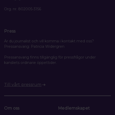
Org. nr. 802005-3156
Press
Är du journalist och vill komma i kontakt med oss?
Pressansvarig: Patricia Widergren
Pressansvarig finns tillgänglig för pressfrågor under
kansliets ordinarie öppettider.
Till vårt pressrum
Om oss
Medlemskapet