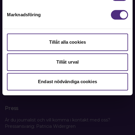
Kontakta oss
Marknadsföring
Kansli
SRAT
Tillåt alla cookies
Box 1419
111 84 Stockholm
Tillåt urval
Besöks- och leveransadress:
Oxtorgsgatan 9-11, 111 57 Stockholm
Endast nödvändiga cookies
Org. nr. 802005-3156
Press
Är du journalist och vill komma i kontakt med oss?
Pressansvarig: Patricia Widergren