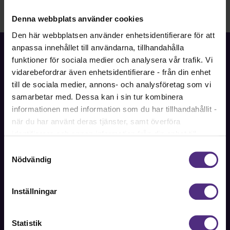
Denna webbplats använder cookies
Den här webbplatsen använder enhetsidentifierare för att
anpassa innehållet till användarna, tillhandahålla
funktioner för sociala medier och analysera vår trafik. Vi
vidarebefordrar även enhetsidentifierare - från din enhet
till de sociala medier, annons- och analysföretag som vi
Fackförbundet för akademiker i samhällsbärande
samarbetar med. Dessa kan i sin tur kombinera
professioner.
informationen med information som du har tillhandahållit -
när du har använt deras tjänster, samt överföra
Bli medlem
identifierare och annan information från din enhet till
tredje land, det vill säga land utanför EU/EES-området.
Samtyckesval
Dock har vi lagt in anonymisering av IP-adress i
Nödvändig
förhållande till Google Analytics. Du godkänner våra
Kontakt
cookies vid fortsatt användande av vår webbplats.
Kontakta oss på SRAT med frågor om ditt medlemskap
Inställningar
eller allmänna fackliga frågor om din anställning.
Statistik
08-442 44 60