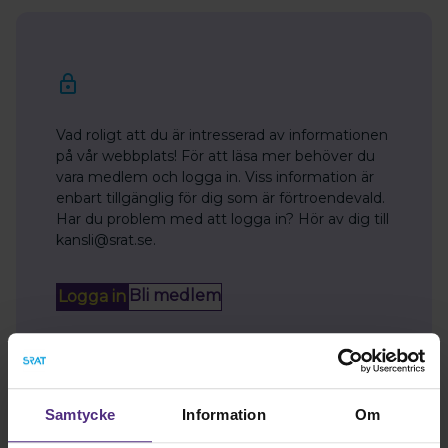
Vad roligt att du är intresserad av informationen
på vår webbplats! För att läsa mer behöver du
vara medlem och logga in. Viss information är
enbart tillgänglig för dig som är förtroendevald.
Har du problem med att logga in? Hör av dig till
kansli@srat.se.
Bli medlem
Logga in
Samtycke
Information
Om