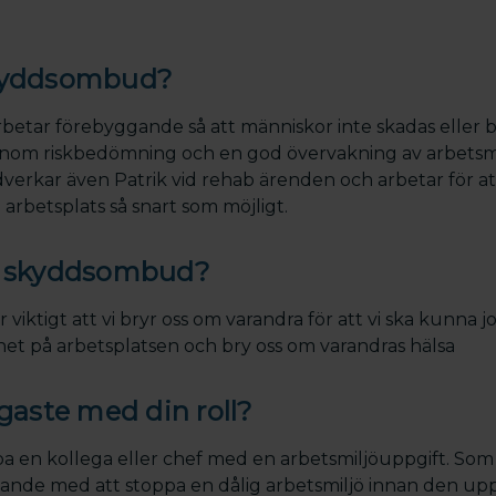
skyddsombud?
betar förebyggande så att människor inte skadas eller b
enom riskbedömning och en god övervakning av arbetsm
rkar även Patrik vid rehab ärenden och arbetar för at
n arbetsplats så snart som möjligt.
du skyddsombud?
är viktigt att vi bryr oss om varandra för att vi ska kunna j
 på arbetsplatsen och bry oss om varandras hälsa
igaste med din roll?
lpa en kollega eller chef med en arbetsmiljöuppgift. 
nde med att stoppa en dålig arbetsmiljö innan den upps