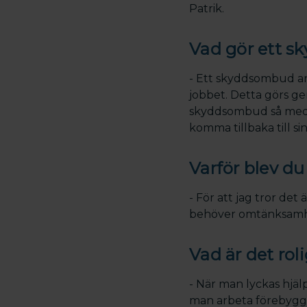
Patrik.
Vad gör ett 
- Ett skyddsombud ar
jobbet. Detta görs g
skyddsombud så medve
komma tillbaka till si
Varför blev 
- För att jag tror det 
behöver omtänksamhet
Vad är det rol
- När man lyckas hjä
man arbeta förebygga