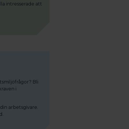
la intresserade att
tsmiljöfrågor? Bli
raven i
din arbetsgivare.
d.