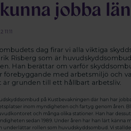
 kunna jobba lä
 11:11
ombudets dag firar vi alla viktiga skyd
trik Risberg som är huvudskyddsombud
n. Han berättar om varför skyddsombud
r förebyggande med arbetsmiljö och va
 grunden till ett hållbart arbetsliv.
vudskyddsombud på Kustbevakningen där han har jobbat
etsplatser inom myndigheten och fartyg genom åren. B
uvudkontoret och många olika stationer. Han har dessut
yndigheten sedan 1989. Under åren har han lärt känna
m underlättar rollen som huvudskyddsombud. Vi ställde n