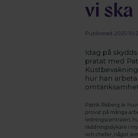
vi ska
Publicerad: 2025-10-22
Idag på skydds
pratat med Pa
Kustbevakninge
hur han arbeta
omtänksamhet är
Patrik Risberg är hu
provat på många arb
ledningscentralen, h
räddningsdykare i m
och chefer, något so