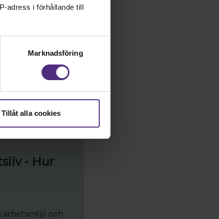
-adress i förhållande till
rbetsplats. Du
tgärda risker i
Marknadsföring
Tillåt alla cookies
liv - Hur
arbetsmiljö och