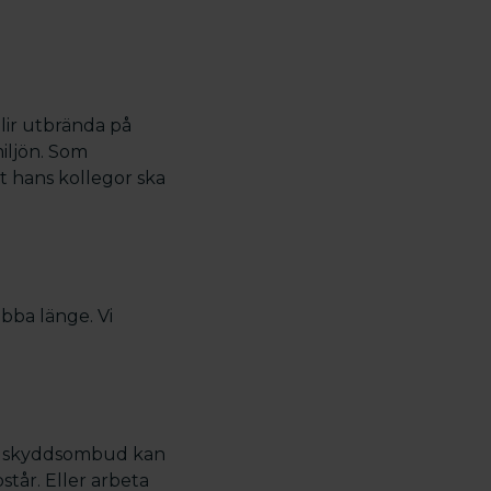
lir utbrända på
iljön. Som
t hans kollegor ska
obba länge. Vi
Som skyddsombud kan
tår. Eller arbeta