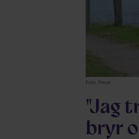
Foto: Privat
"Jag t
bryr o