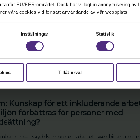
nd utanför EU/EES-området. Dock har vi lagt in anonymisering av IP
et
ner våra cookies vid fortsatt användande av vår webbplats.
r du en viktig roll i att skapa en trygg och hälsosam a
s med ansvariga chefer för att upptäcka, förebygga och å
Inställningar
Statistik
t som skyddsombud
okies
Tillåt urval
 Kunskap för ett inkluderande arbets
ljön förbättras för personer med
dsättning?
 samband med skyddsombudens dag ett webbinarium om 