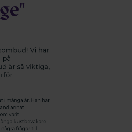
nge"
dsombud! Vi har
 på
 är så viktiga,
rför
 i många år. Han har
land annat
om varit
 många kustbevakare
ågra frågor till