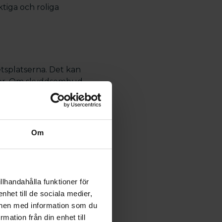
ktiga och roliga
etsplatserna. Det kan
isker. Om skyddsombud
 arbetsplatsen och på
get och det har
Om
ktigt att ha
h att det finns
betsmiljölagen om det
llhandahålla funktioner för
m möjligt för alla på
nhet till de sociala medier,
onen med information som du
rmation från din enhet till