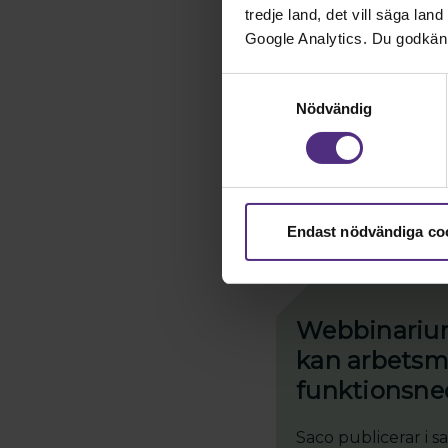
tredje land, det vill säga la
Om uppdrag
Google Analytics. Du godkän
Som skyddsombud ha
Samtyckesval
arbetar tillsamman
Nödvändig
arbetsmiljön.
Mer om uppdrage
Endast nödvändiga co
Webbinarium:
kan arbetsmi
funktionsne
Saco publicerar i