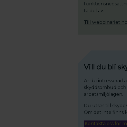
funktionsnedsättnin
ta del av.
Till webbinariet h
ViIl du bli
Är du intresserad a
skyddsombud och va
arbetsmiljölagen.
Du utses till skyd
Om det inte finns 
Kontakta oss för m