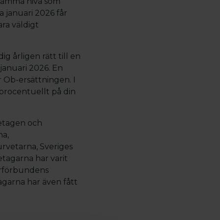
 samma nivå som
a januari 2026 får
ara väldigt
 årligen rätt till en
 januari 2026. En
r Ob-ersättningen. I
 procentuellt på din
retagen och
na,
rvetarna, Sveriges
tagarna har varit
kerförbundens
garna har även fått