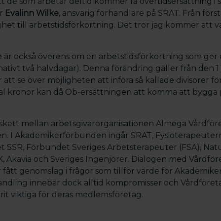
tt de som arbetar deltid kommer få övertidsersättning i
er
Evalinn Wilke
, ansvarig förhandlare på SRAT. Från först
het till arbetstidsförkortning. Det tror jag kommer att v
 är också överens om en arbetstidsförkortning som ger dig
nativt två halvdagar). Denna förändring gäller från den 1
t se över möjligheten att införa så kallade divisorer fö
antal kronor kan då Ob-ersättningen att komma att bygga
skett mellan arbetsgivarorganisationen Almega Vårdfö
. I Akademikerförbunden ingår SRAT, Fysioterapeuter
SSR, Förbundet Sveriges Arbetsterapeuter (FSA), Natu
, Akavia och Sveriges Ingenjörer. Dialogen med Vårdföre
r fått genomslag i frågor som tillför värde för Akademi
dling innebär dock alltid kompromisser och Vårdföreta
it viktiga för deras medlemsföretag.