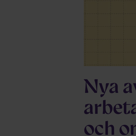
Nya av
arbet
och o