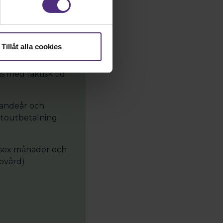
arit anställd
arbetsgivaren
nsch F
Tillåt alla cookies
 med faktisk tid
änandeår och
ntoutbetalning
m sex månader och
ovård)