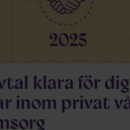
tal klara för di
ar inom privat v
msorg