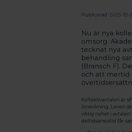
Publicerad: 2025-10-2
Nu är nya kolle
omsorg. Akade
tecknat nya av
behandling sa
(Bransch F). De
och att mertid 
övertidsersättn
Kollektivavtalen är sif
löneökning. Lönen ska
viktig nyhet i avtale
deltidsanställd får s