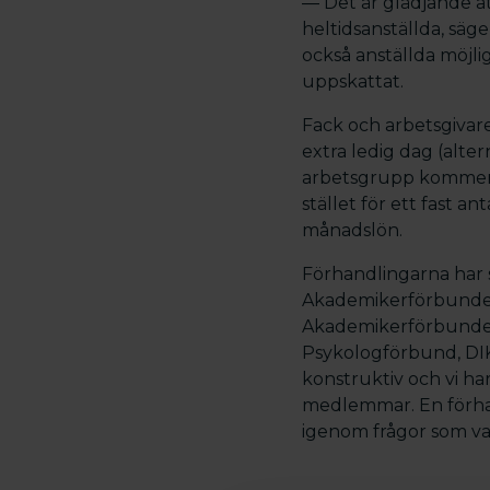
― Det är glädjande a
heltidsanställda, säg
också anställda möjlig
uppskattat.
Fack och arbetsgivare
extra ledig dag (alter
arbetsgrupp kommer at
stället för ett fast 
månadslön.
Förhandlingarna har 
Akademikerförbunden
Akademikerförbundet 
Psykologförbund, DIK
konstruktiv och vi ha
medlemmar. En förhan
igenom frågor som var