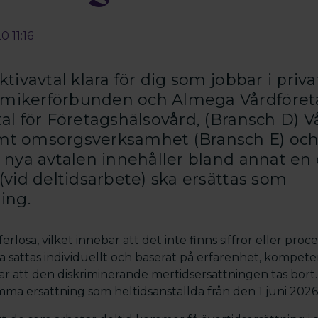
0 11:16
ktivavtal klara för dig som jobbar i priv
mikerförbunden och Almega Vårdföret
tal för Företagshälsovård, (Bransch D) V
mt omsorgsverksamhet (Bransch E) oc
 nya avtalen innehåller bland annat en 
(vid deltidsarbete) ska ersättas som
ing.
ferlösa, vilket innebär att det inte finns siffror eller proce
 sättas individuellt och baserat på erfarenhet, kompete
n är att den diskriminerande mertidsersättningen tas bort
amma ersättning som heltidsanställda från den 1 juni 2026