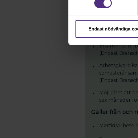
Förändrade upps
mellan 1–2 år 
säger upp arbe
Endast nödvändiga co
Företagshälsov
Ersättning för 
(Endast Bransc
Arbetsgivare ka
semesterår sam
(Endast Bransc
Möjlighet att b
sex månader fö
Gäller från och 
Mertidsarbete e