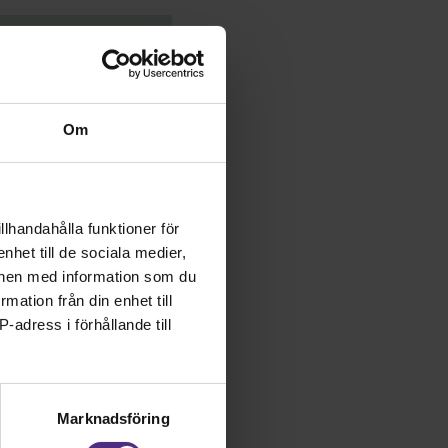
Om
okala tillgängliga
för 2026.
% av
llhandahålla funktioner för
ion till 1,3 %.
nhet till de sociala medier,
onen med information som du
rmation från din enhet till
-adress i förhållande till
Marknadsföring
et (Gäller bransch