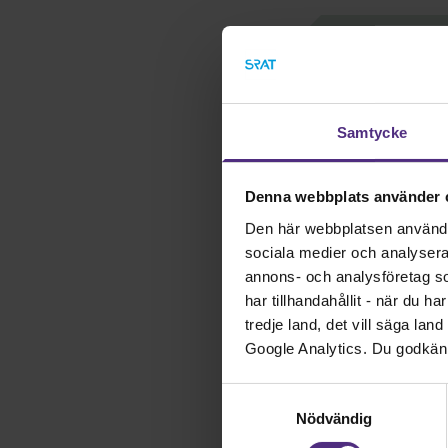
Ändringar i 
Gäller från och 
Samtycke
En dags arbetst
löneökningsutr
Denna webbplats använder 
Fortsatta avsätt
Den här webbplatsen använder 
löneökningsutry
sociala medier och analysera v
annons- och analysföretag s
OB-ersättning h
har tillhandahållit - när du h
tredje land, det vill säga la
Ny bestämmelse 
Google Analytics. Du godkän
Viss rörlig lön 
Samtyckesval
Nödvändig
Återföring av 
E Vård och Beh