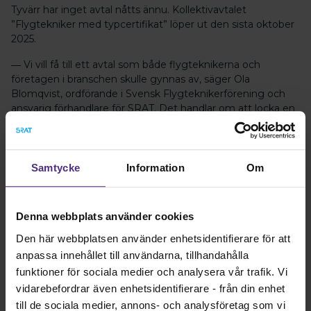
Tyvärr har inget avtal nåtts ännu. Kollektivavtalet
”Flygtekniker med typcertifikat” löper ut den sista oktober
2025.
― Vi vill få till ett avtal som både flygteknikerna och
företagen i branschen skulle gynnas av, säger Ola
Blomqvist, ordförande i Svensk Flygteknikerförening och
ansvarig förhandlare för SRAT. Det handlar om att locka en
ny generation av flygtekniker och om att behålla de som
finns idag. Vi fortsätter förstås att jobba ända in i kaklet.
Samtycke
Information
Om
Undrar du något?
Denna webbplats använder cookies
Om du har några frågor är du varmt välkommen att
Den här webbplatsen använder enhetsidentifierare för att
kontakta oss på kansliet.
anpassa innehållet till användarna, tillhandahålla
funktioner för sociala medier och analysera vår trafik. Vi
Kontakta oss
vidarebefordrar även enhetsidentifierare - från din enhet
till de sociala medier, annons- och analysföretag som vi