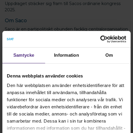
Uppdraget sträcker sig fram till Sacos ordinarie kongress
2025.
Om Saco
Saco är en partipolitiskt obunden facklig centralorganisation
bestående av 21 fackförbund varav SRAT är ett.
Läs mer om Saco
Samtycke
Information
Om
Sacos styrelse
Sacos styrelse består av ordförande och elva ledamöter.
Göran Arrius är Sacos ordförande. Sacos styrelse ansvarar för
Denna webbplats använder cookies
Sacos strategi och prioritering av verksamhetens mål och
Den här webbplatsen använder enhetsidentifierare för att
inriktning mellan kongresserna. Styrelsen beslutar varje år
om det kommande årets verksamhet och budget.
anpassa innehållet till användarna, tillhandahålla
funktioner för sociala medier och analysera vår trafik. Vi
Läs mer om Sacos styrelse
vidarebefordrar även enhetsidentifierare - från din enhet
till de sociala medier, annons- och analysföretag som vi
Nyhet
samarbetar med. Dessa kan i sin tur kombinera
informationen med information som du har tillhandahållit -