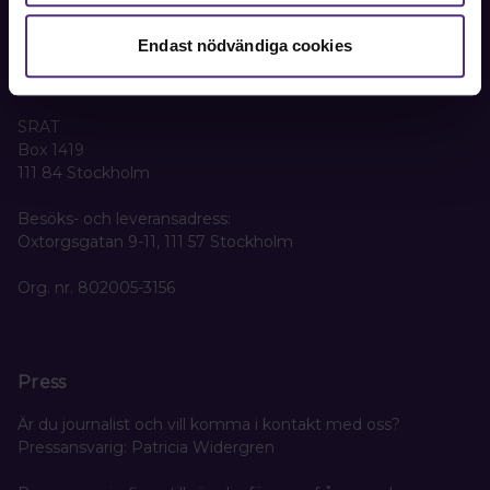
Kontakta oss
Endast nödvändiga cookies
Kansli
SRAT
Box 1419
111 84 Stockholm
Besöks- och leveransadress:
Oxtorgsgatan 9-11, 111 57 Stockholm
Org. nr. 802005-3156
Press
Är du journalist och vill komma i kontakt med oss?
Pressansvarig: Patricia Widergren