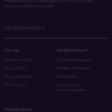
Pressansvarig finns tillgänglig för pressfrågor under
kansliets ordinarie öppettider.
Till vårt pressrum
Om oss
Medlemskapet
Det här är SRAT
Om medlemskapet
About SRAT
Medlemsförmåner
Vår organisation
Bli medlem
SRAT tycker
Hantering av
personuppgifter
Webbplatsen