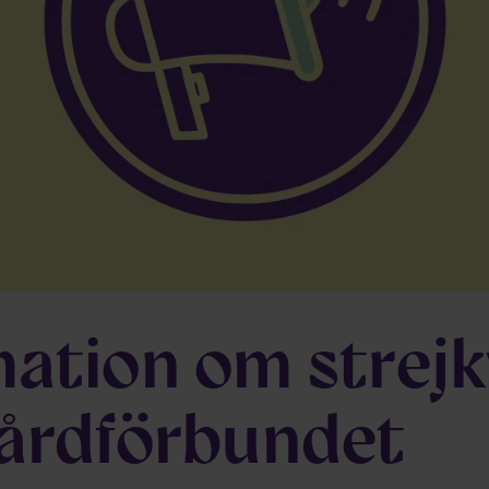
mation om strejk
Vårdförbundet