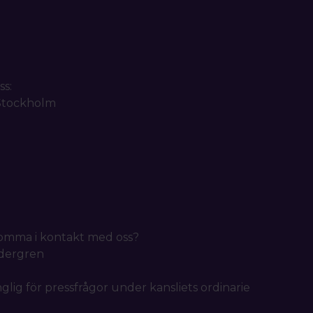
ss:
 Stockholm
 komma i kontakt med oss?
idergren
nglig för pressfrågor under kansliets ordinarie