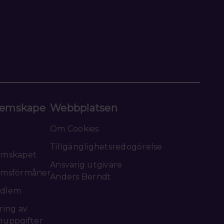
emskape
Webbplatsen
Om Cookies
Tillgänglighetsredogörelse
emskapet
Ansvarig utgivare
msförmåner
Anders Berndt
edlem
ring av
nuppgifter