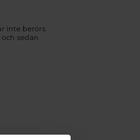
r inte berörs
j och sedan