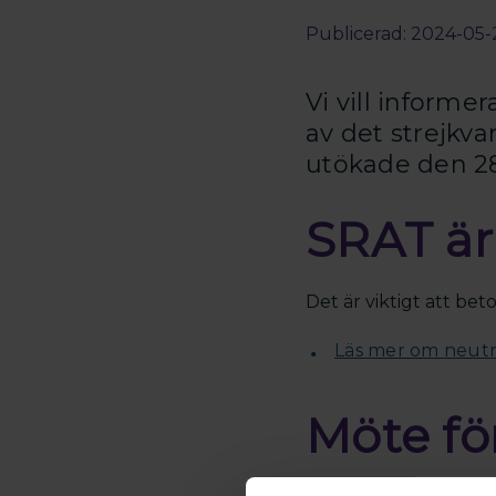
Publicerad: 2024-05-
Vi vill inform
av det strejkv
utökade den 2
SRAT är 
Det är viktigt att bet
Läs mer om neutra
Möte fö