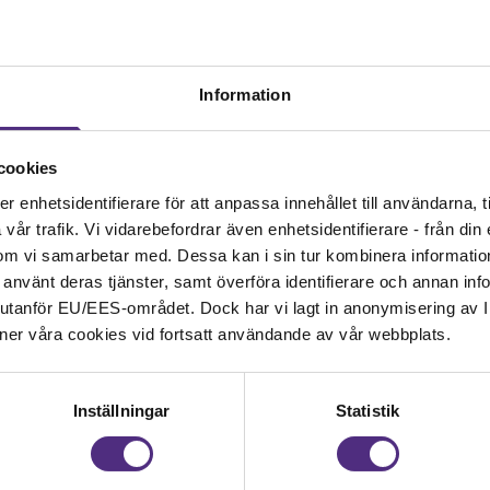
:00
har vi ett digitalt informationsmöte för förtroendeval
ått information om det i mejl. Du behöver inte anmäla dig
gs.
Information
 utskickade informationen.
en noga och kommer att hålla er uppdaterade med mer i
Om ni har några frågor eller behöver ytterligare informat
cookies
ta oss.
enhetsidentifierare för att anpassa innehållet till användarna, ti
år trafik. Vi vidarebefordrar även enhetsidentifierare - från din e
om vi samarbetar med. Dessa kan i sin tur kombinera informati
ar använt deras tjänster, samt överföra identifierare och annan info
nd utanför EU/EES-området. Dock har vi lagt in anonymisering av IP
ormation
ner våra cookies vid fortsatt användande av vår webbplats.
en sida för dig som SRAT-medlem där du kan läsa mer och 
som gäller för dig.
Inställningar
Statistik