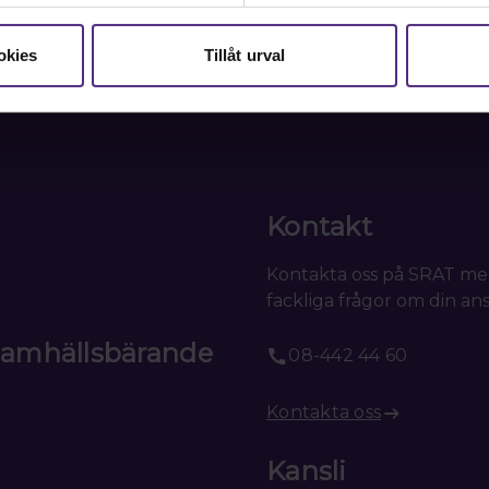
okies
Tillåt urval
Kontakt
Kontakta oss på SRAT me
fackliga frågor om din ans
 samhällsbärande
08-442 44 60
Kontakta oss
Kansli