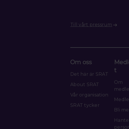
Till vårt pressrum
Om oss
Medl
t
Det här är SRAT
Om
About SRAT
medl
Vår organisation
Medle
SRAT tycker
Bli m
Hante
perso