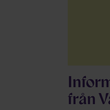
Infor
från 