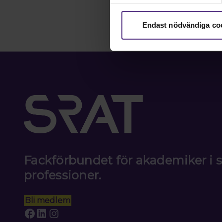
Endast nödvändiga co
Fackförbundet för akademiker i
professioner.
Bli medlem