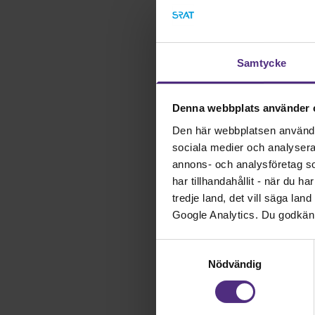
Den 2 juni klockan 12
förtroendevalda har f
ansluta när det är da
Möteslänk finns i den
Samtycke
Vi följer utveckling
den finns tillgänglig.
Denna webbplats använder 
välkomna att
kontak
Den här webbplatsen använder 
sociala medier och analysera v
annons- och analysföretag s
har tillhandahållit - när du h
tredje land, det vill säga la
Medlemsinf
Google Analytics. Du godkän
Vi tar tagit fram 
Samtyckesval
information om vad 
Nödvändig
Till informationen