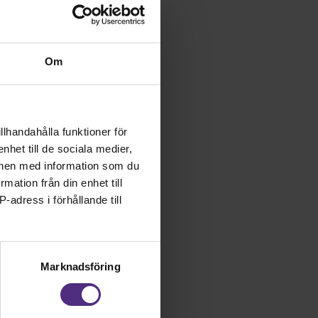
da via zoom. Alla
, det är bara att
Om
nformation så snart
ion är ni alltid
llhandahålla funktioner för
nhet till de sociala medier,
onen med information som du
rmation från din enhet till
-adress i förhållande till
få relevant
Marknadsföring