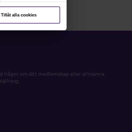
Tillåt alla cookies
d frågor om ditt medlemskap eller allmänna
tällning.