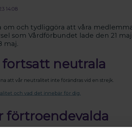
23 14:08
era om och tydliggöra att våra medlemma
arsel som Vårdförbundet lade den 21 ma
8 maj.
fortsatt neutrala
ona att vår neutralitet inte förändras vid en strejk.
litet och vad det innebär för dig.
r förtroendevalda