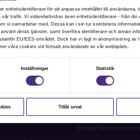
enhetsidentifierare för att anpassa innehållet till användarna, ti
också att upprepade fall av angrepp, förolämpning, hot
år trafik. Vi vidarebefordrar även enhetsidentifierare - från din e
as som ”olaga förföljelse”. Det finns också ett förslag om a
om vi samarbetar med. Dessa kan i sin tur kombinera informati
skriva ut vilken tjänsteman som fattat beslut.
ar använt deras tjänster, samt överföra identifierare och annan info
nd utanför EU/EES-området. Dock har vi lagt in anonymisering av IP
ner våra cookies vid fortsatt användande av vår webbplats.
Inställningar
Statistik
Kontakt
okies
Tillåt urval
Kontakta oss på SRAT me
fackliga frågor om din ans