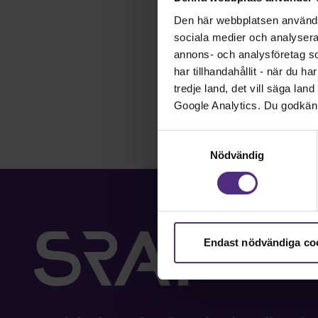
Den här webbplatsen använder 
Utredningen föreslår 
sociala medier och analysera v
tjänsteman ska betrakt
annons- och analysföretag s
vara möjligt att inte 
har tillhandahållit - när du h
tredje land, det vill säga la
Nyhet
Google Analytics. Du godkän
Samtyckesval
Nödvändig
Endast nödvändiga co