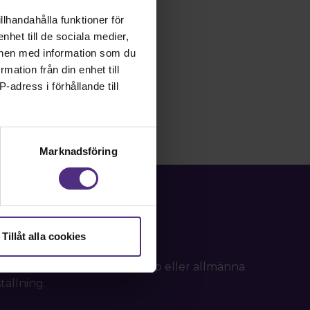
llhandahålla funktioner för
 eller våld mot en
nhet till de sociala medier,
tt det i vissa fall ska
onen med information som du
rmation från din enhet till
-adress i förhållande till
Marknadsföring
Tillåt alla cookies
d frågor om ditt medlemskap eller allmänna
tällning.