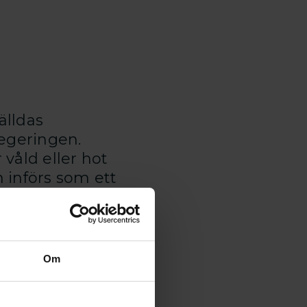
älldas
 regeringen.
våld eller hot
 införs som ett
hie Silverryd,
t öka skyddet av
Om
ag. Det leder ju
r trakasserier. Jag