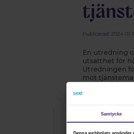
tjäns
Publicerad: 2024-01-1
En utredning o
utsatthet för ho
Utredningen för
mot tjänsteman
nytt brott.
- Det är bra att utred
förbundsjurist på SRA
Samtycke
tjänstemäns personupp
tyvärr till att alltför
hoppas att en komma
Denna webbplats använder 