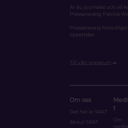
Är du journalist och vill
Pressansvarig: Patricia W
Pressansvarig finns tillgä
öppettider.
Till vårt pressrum
Om oss
Medl
t
Det här är SRAT
Om
About SRAT
medl