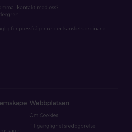
 komma i kontakt med oss?
idergren
nglig för pressfrågor under kansliets ordinarie
emskape
Webbplatsen
Om Cookies
Tillgänglighetsredogörelse
emskapet