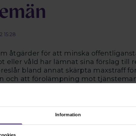
temän
2 15:28
m åtgärder för att minska offentliganst
t eller våld har lämnat sina förslag till
eslår bland annat skärpta maxstraff för 
 och att förolämpning mot tjänsteman
ningen föreslår ett utökat straffrättsligt skydd, säger Sop
T. Men vi beklagar att det inte finns några förslag för at
Information
gifter. Det är lätt att hitta personuppgifter på nätet id
 många anställda i offentlig förvaltning utsätts för hot elle
nde utredning lämnar konkreta förslag på skärpningar.
cookies