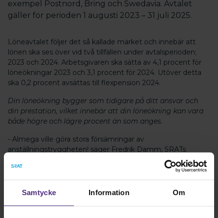
exempel Postnord, Bring och Swedavia. Avtalet
gäller för perioden 1 augusti 2023 – 31 juli 2025.
Löneavtalet följer det så kallade märket och innebär att
lönen ska ses över vid två tillfällen under avtalsperioden;
2023 och 2024. Arbetsgivaren ska sätta av 4,1 procent för
löneökningar 2023 och 3,1 procent för 2024. Utöver detta
ska 0,2 procent avsättas till flexpension 2024.
Din löneökning bygger som tidigare på ditt ansvar och
din prestation, vilket innebär att din löneökning kan vara
både högre och lägre procent än som anges.
- Almega ville göra stora försämringar av
anställningstryggheten! säger Fredrik Damm, SRATs
förhandlingsansvarige. Vi lyckades stoppa en utökad och
mycket osäker form av visstidsanställning. Vi förhindrade
också flera andra försämringar.
Samtycke
Information
Om
Förhandlingarna var tuffa denna avtalsrörelse då parterna
stod väldigt långt från varandra.