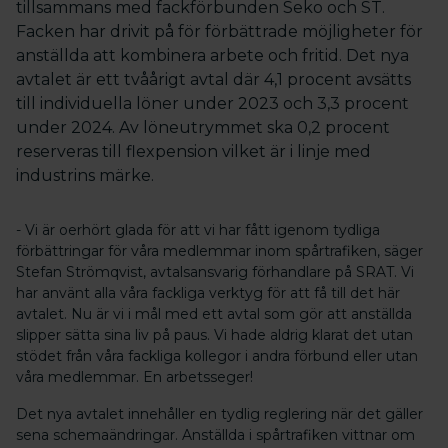
tillsammans med fackförbunden Seko och ST.
Facken har drivit på för förbättrade möjligheter för
anställda att kombinera arbete och fritid. Det nya
avtalet är ett tvåårigt avtal där 4,1 procent avsätts
till individuella löner under 2023 och 3,3 procent
under 2024. Av löneutrymmet ska 0,2 procent
reserveras till flexpension vilket är i linje med
industrins märke.
- Vi är oerhört glada för att vi har fått igenom tydliga
förbättringar för våra medlemmar inom spårtrafiken, säger
Stefan Strömqvist, avtalsansvarig förhandlare på SRAT. Vi
har använt alla våra fackliga verktyg för att få till det här
avtalet. Nu är vi i mål med ett avtal som gör att anställda
slipper sätta sina liv på paus. Vi hade aldrig klarat det utan
stödet från våra fackliga kollegor i andra förbund eller utan
våra medlemmar. En arbetsseger!
Det nya avtalet innehåller en tydlig reglering när det gäller
sena schemaändringar. Anställda i spårtrafiken vittnar om