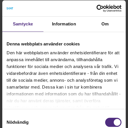
förlängd begränsningsperiod i Affärsverksamhetsavalet-T
(AVA-T). Det ska nu hanteras i en partsgemensam
arbetsgrupp.
Samtycke
Information
Om
Huvudsakliga förändringar i RALS-T 2023:
Denna webbplats använder cookies
Utökad flexibilitet för medlemmarna att växla
semestertillägget genom enskild
Den här webbplatsen använder enhetsidentifierare för att
överenskommelse mot fler lediga dagar för att
anpassa innehållet till användarna, tillhandahålla
underlätta återhämtning och öka den individuella
funktioner för sociala medier och analysera vår trafik. Vi
flexibiliteten till ledighet.
vidarebefordrar även enhetsidentifierare - från din enhet
Möjligheten till extra pensionsavsättning höjs till
till de sociala medier, annons- och analysföretag som vi
69 år genom en enskild överenskommelse.
samarbetar med. Dessa kan i sin tur kombinera
För de medlemmar vars arbetsplats omlokaliseras
informationen med information som du har tillhandahållit -
till annan ort blir nu stödet och omställningstiden
när du har använt deras tjänster, samt överföra
lika oavsett om det är regeringen eller
identifierare och annan information från din enhet till
myndigheten som fattar beslutet om
tredje land, det vill säga land utanför EU/EES-området.
omlokalisering.
Samtyckesval
Dock har vi lagt in anonymisering av IP-adress i
Nödvändig
Vid arbetsskada kommer ersättningen nu att