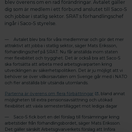
blev överens om en rad förändringar. Avtalet gäller
dig som är medlem i ett förbund anslutet till Saco-S
och jobbar i statlig sektor. SRAT:s förhandlingschef
ingår i Saco-S styrelse.
— Avtalet blev bra för våra medlemmar och gör det mer
attraktivt att jobba i statlig sektor, säger Mats Eriksson,
förhandlingschef på SRAT. Nu får anställda inom staten
mer flexibilitet och trygghet. Det är också bra att Saco-S
ska fortsätta att arbeta med arbetsgivarparten kring
utvecklingen av säkerhetspolitiken. Det är ju möjligt att vi
behöver se över villkorsavtalen om Sverige går med i NATO
och fler anställda blir utsända utomlands.
Parterna är överens om flera förbättringar
, bland annat
möjligheten till extra pensionsavsättning och utökad
flexibilitet att växla semestertillägget mot lediga dagar
— Saco-S fick bort en del förslag till försämringar kring
arbetstider från förhandlingsbordet, säger Mats Eriksson.
Det gäller särskilt Arbetsgivarverkets förslag att Införa