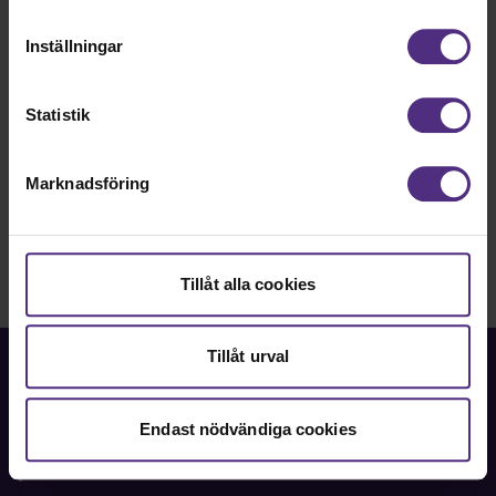
förhållande till Google Analytics. Du godkänner våra
täcka hela inkomstförlusten.
cookies vid fortsatt användande av vår webbplats.
Reglerna för planering av arbetstid för lärare och
Inställningar
forskare vid lärosäten har blivit tydligare med
större fokus på dialog mellan chef och
medarbetare. Det är en fråga parterna arbetet
Statistik
med länge som nu fått en lösning
Marknadsföring
Nyhet
Avtal
Tillåt alla cookies
Tillåt urval
Endast nödvändiga cookies
Fackförbundet för akademiker i samhällsbärande
professioner.