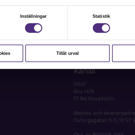
Kontakt
Inställningar
Statistik
Kontakta oss på SRAT me
fackliga frågor om din ans
 samhällsbärande
08-442 44 60
okies
Tillåt urval
Kontakta oss
Kansli
SRAT
Box 1419
111 84 Stockholm
Besöks- och leveransadre
Oxtorgsgatan 9-11, 111 57
Org. nr. 802005-3156