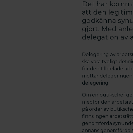
Det har kommit 
att den legitim
godkänna synu
gjort. Med anle
delegation av a
Delegering av arbetsu
ska vara tydligt def
för den tilldelade ar
mottar delegeringen
delegering.
Om en butikschef ger
medför den arbetsrätt
på order av butiksch
finns ingen arbetsrät
genomförda synunder
annans genomförda sy