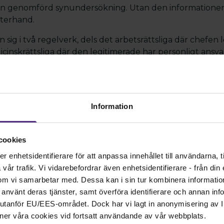
gen genomförd synundersökning. Utan den informatione
fterhand.
an sig i två regelverk, dels det arbetsrättsliga där chefen
icinskrättsliga där den legitimerade har personligt ansvar
iderar med varandra har legitimationsansvaret övertage
ontakt tas med ansvarig förhandlare när frågor om d
 konsekvensen av att inte följa det arbetsrättsliga rege
nsen av att inte följa det medicinskrättsliga regelverket
Information
cookies
enhetsidentifierare för att anpassa innehållet till användarna, ti
år trafik. Vi vidarebefordrar även enhetsidentifierare - från din e
om vi samarbetar med. Dessa kan i sin tur kombinera informati
ar använt deras tjänster, samt överföra identifierare och annan info
nd utanför EU/EES-området. Dock har vi lagt in anonymisering av IP
ner våra cookies vid fortsatt användande av vår webbplats.