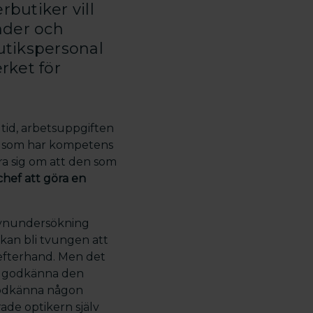
butiker vill
nder och
tikspersonal
rket för
 tid, arbetsuppgiften
on som har kompetens
kra sig om att den som
chef att göra en
 synundersökning
kan bli tvungen att
efterhand. Men det
skt godkänna den
godkänna någon
de optikern själv