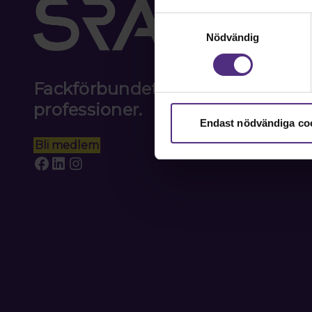
Samtyckesval
Nödvändig
Fackförbundet för akademiker i
professioner.
Endast nödvändiga co
Bli medlem