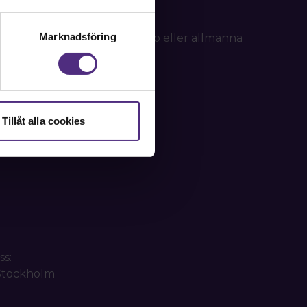
Marknadsföring
d frågor om ditt medlemskap eller allmänna
tällning.
Tillåt alla cookies
ss:
 Stockholm