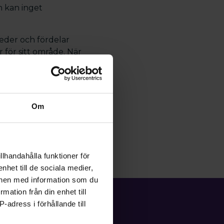
n kan inget
 leder och fördelar
 för sitt område. När
t. SRAT
etta uppkommer
lverket är avsked och
 är deslegitimation.
Om
llhandahålla funktioner för
nhet till de sociala medier,
onen med information som du
rmation från din enhet till
-adress i förhållande till