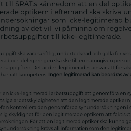
till SRAT:s kännedom att en del optiker
erade optikern i efterhand ska skriva u
ndersökningar som icke-legitimerad bu
dning av det vill vi påminna om regelve
rbetsuppgifter till icke-legitimerade.
ppgift ska vara skriftlig, undertecknad och gälla för viss
inierad och delegeringen ska ske till en namngiven pers
betsuppgiften. Det är den legitimerades ansvar att försä
 har rätt kompetens.
Ingen legitimerad kan beordras av 
 en icke-legitimerad i arbetsuppgift att genomföra en
sliga arbetsskyldigheten att den legitimerade optikern 
efen kontrollera den genomförda synundersökningen i 
tslig skyldighet för den legitimerade optikern att fakti
sökningen. För att en legitimerad optiker ska kunna 
nundersökning krävs all information som den legitimera