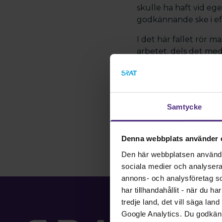
skulle ha haft vid e
godkännande ske i e
I det här fallet rör m
arbetet, dels det med
de två områdena koll
rekommenderar att k
eftersom den yttersta
den yttersta konsekve
Samtycke
Nyhet
Denna webbplats använder 
Den här webbplatsen använder 
sociala medier och analysera v
annons- och analysföretag s
har tillhandahållit - när du h
tredje land, det vill säga la
Google Analytics. Du godkän