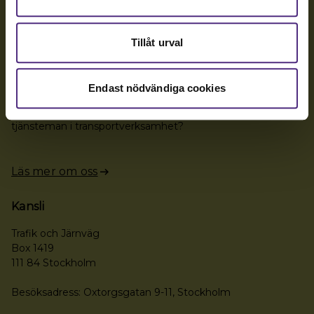
08-442 44 60
Tillåt urval
Fler kontaktuppgifter
Om oss
Endast nödvändiga cookies
Vi är föreningen för dig som arbetar som chef eller
tjänsteman i transportverksamhet?
Läs mer om oss
Kansli
Trafik och Järnväg
Box 1419
111 84 Stockholm
Besöksadress: Oxtorgsgatan 9-11, Stockholm