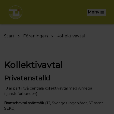
Hoppa till huvudinnehåll
Meny
Start
Föreningen
Kollektivavtal
Kollektivavtal
Privatanställd
TJ är part i två centrala kollektivavtal med Almega
(tjänsteförbunden)
Branschavtal spårtrafik
(TJ, Sveriges Ingenjörer, ST samt
SEKO)