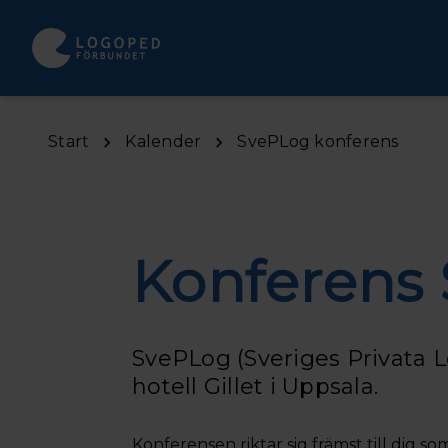
Hoppa till huvudinnehåll
Start
Kalender
SvePLog konferens
Konferens
SvePLog (Sveriges Privata L
hotell Gillet i Uppsala.
Konferensen riktar sig främst till dig s