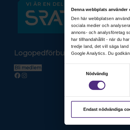
Denna webbplats använder 
Den här webbplatsen använder 
sociala medier och analysera v
annons- och analysföretag s
har tillhandahållit - när du h
tredje land, det vill säga la
Logopedförbundet. En stark röst 
Google Analytics. Du godkän
Samtyckesval
Bli medlem
Nödvändig
Endast nödvändiga co