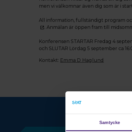
men vi välkomnar även dig som är i sta
All information, fullständigt program 
. Anmälan är öppen fram till midsom
Konferensen STARTAR Fredag 4 septe
och SLUTAR Lördag 5 september ca 16:
Kontakt:
Emma D Haglund
Samtycke