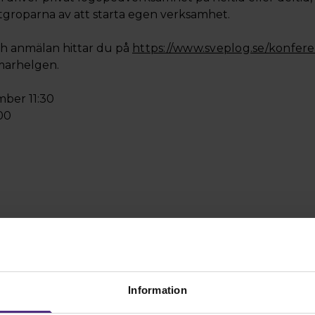
rtgroparna av att starta egen verksamhet.
och anmälan hittar du på
https://www.sveplog.se/konfer
marhelgen.
mber 11:30
00
Information
Kontakt