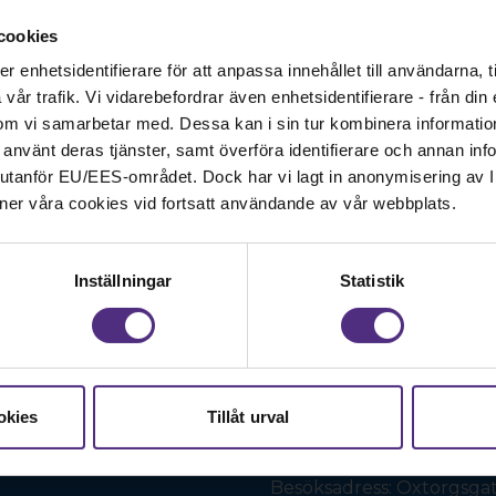
Frågor om medlemskap och
cookies
enhetsidentifierare för att anpassa innehållet till användarna, ti
Förenings- och professio
år trafik. Vi vidarebefordrar även enhetsidentifierare - från din e
styrelse.
om vi samarbetar med. Dessa kan i sin tur kombinera informati
ar använt deras tjänster, samt överföra identifierare och annan info
Webbredaktör: maja.jag
nd utanför EU/EES-området. Dock har vi lagt in anonymisering av IP
för logopeder!
ner våra cookies vid fortsatt användande av vår webbplats.
Mejla styrelsen
Inställningar
Statistik
Kansli
Logopedförbundet
c/o SRAT
Box 1419
okies
Tillåt urval
111 84 Stockholm
Besöksadress: Oxtorgsgat