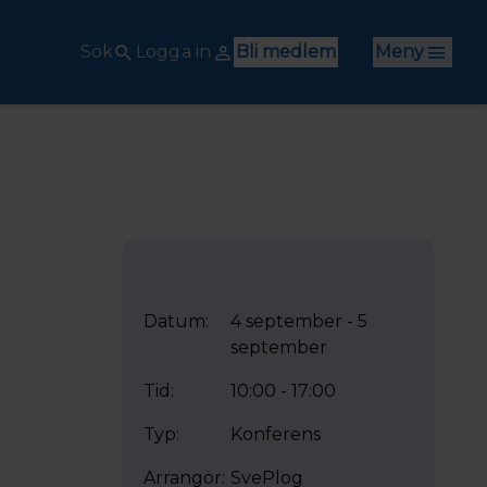
Sök
Logga in
Bli medlem
Meny
Datum:
4 september - 5
september
Tid:
10:00 - 17:00
Typ:
Konferens
Arrangör:
SvePlog