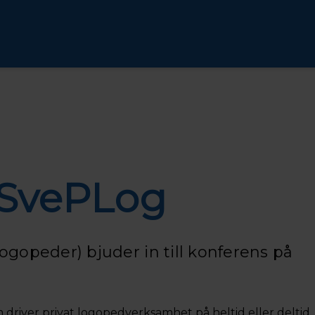
 SvePLog
ogopeder) bjuder in till konferens på
om driver privat logopedverksamhet på heltid eller deltid,