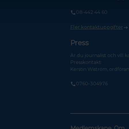
08-442 44 60
Fler kontaktuppgifter
Press
Är du journalist och vill
Presskontakt:
Kerstin Wiström, ordför
0760-304976
Medlemskape
Om