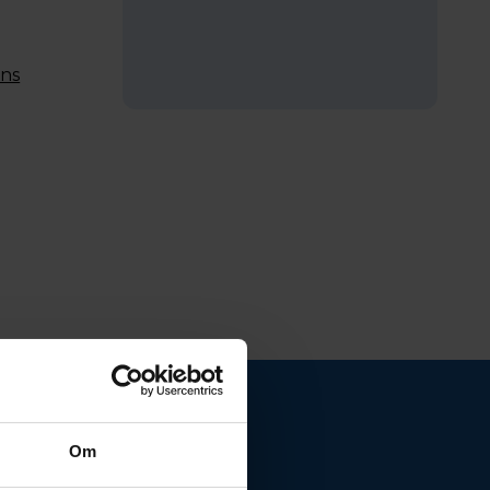
ens
Om