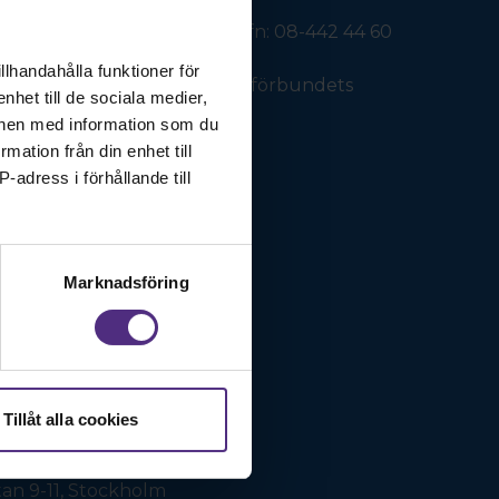
 arbetsrätt: SRATs kansli tfn: 08-442 44 60
llhandahålla funktioner för
nsrelaterade frågor: Logopedförbundets
nhet till de sociala medier,
onen med information som du
rmation från din enhet till
ervall@logopedforbundet.se
-adress i förhållande till
Marknadsföring
Tillåt alla cookies
an 9-11, Stockholm