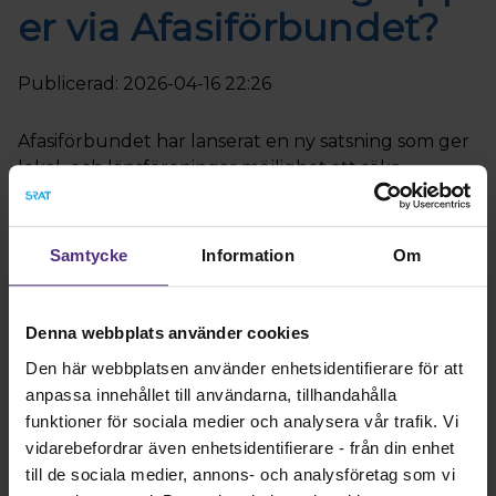
er via Afasiförbundet?
Publicerad: 2026-04-16 22:26
Afasiförbundet har lanserat en ny satsning som ger
lokal och länsföreningar möjlighet att söka
ekonomiskt stöd för att genomföra Språk- och
kommunikationsgrupper med logoped för
personer med afasi eller DLD.
Samtycke
Information
Om
Logopedförbundet samarbetar med Afasiförbundet i
satsningen och bidrar genom att sprida information och
Denna webbplats använder cookies
hjälpa till att förmedla kontakt med logopeder för fysiska
Den här webbplatsen använder enhetsidentifierare för att
eller digitala gruppträffar.
anpassa innehållet till användarna, tillhandahålla
Grupperna ska bestå av minst fem tillfällen och fokusera på
funktioner för sociala medier och analysera vår trafik. Vi
språkstimulerande träning i grupp. För genomförandet finns
vidarebefordrar även enhetsidentifierare - från din enhet
rekommendationer framtagna av logopederna Marika
till de sociala medier, annons- och analysföretag som vi
Schütz och Ann Ander, som ska fungera som stöd för både