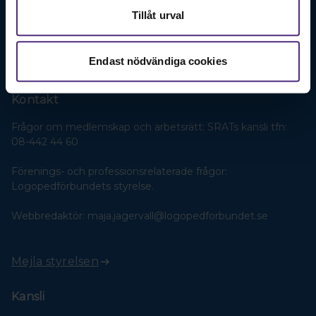
Logopedförbundet. En stark röst för logopeder!
Tillåt urval
Bli medlem
Endast nödvändiga cookies
Kontakt
Frågor om medlemskap och arbetsrätt: SRATs kansli tfn:
08-442 44 60
Förenings- och professionsrelaterade frågor:
Logopedförbundets styrelse.
Webbredaktör: maja.jagervall@logopedforbundet.se
Mejla styrelsen
Kansli