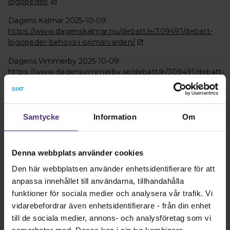
logopeder/
Dagens Kalmar 2025-10-09:
https://www.dagenskalmar.nu/debatt/e/309491/debatt-
logopeder-behovs-i-primarvarden/
Dagens Vimmerby 2025-10-09:
https://www.dagensvimmerby.se/debatt/e/309491/debatt-
logopeder-behovs-i-primarvarden/
Dagens Västervik 2025-10-09
https://www.dagensvastervik.se/debatt/e/309491/debatt-
Samtycke
Information
Om
logopeder-behovs-i-primarvarden/
Dagens Hultsfred 2025-10-09
https://www.dagenshultsfred.se/debatt/e/309491/debatt-
Denna webbplats använder cookies
logopeder-behovs-i-primarvarden/
Den här webbplatsen använder enhetsidentifierare för att
anpassa innehållet till användarna, tillhandahålla
Västerbottenkuriren 2025-10-09
https://www.vk.se/2025-10-09/debatt-logopeder-behovs-
funktioner för sociala medier och analysera vår trafik. Vi
i-primarvarden-e534f
vidarebefordrar även enhetsidentifierare - från din enhet
till de sociala medier, annons- och analysföretag som vi
Hudiksvalls tidning 2025-10-09