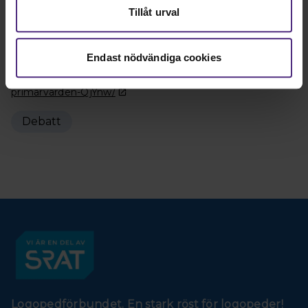
Norra Skåne 2025-10-10
Tillåt urval
https://www.nsk.se/debatt/fler-logopeder-i-varden-
nodvandigt-for-framtiden/
Endast nödvändiga cookies
Barometern 2025-10-10
https://www.barometern.se/debatt/logopeder-behovs-i-
primarvarden-QjYnw/
Debatt
Logopedförbundet. En stark röst för logopeder!