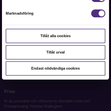
Kontakta oss
Marknadsföring
Kansli
SRAT
Tillåt alla cookies
Box 1419
111 84 Stockholm
Tillåt urval
Besöks- och leveransadress:
Oxtorgsgatan 9-11, 111 57 Stockholm
Endast nödvändiga cookies
Org. nr. 802005-3156
Press
Är du journalist och vill komma i kontakt med oss?
Pressansvarig: Patricia Widergren