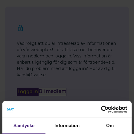
Vad roligt att du är intresserad av informationen
på vår webbplats! För att läsa mer behöver du
vara medlem och logga in. Viss information är
enbart tillgänglig för dig som är förtroendevald.
Har du problem med att logga in? Hör av dig till
kansli@srat.se.
Bli medlem
Logga in
Samtycke
Information
Om