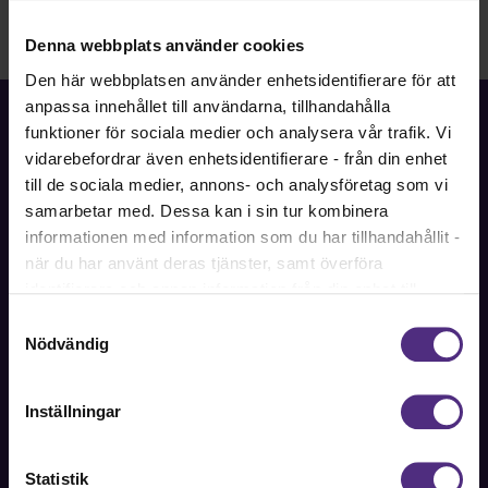
Denna webbplats använder cookies
Den här webbplatsen använder enhetsidentifierare för att
anpassa innehållet till användarna, tillhandahålla
funktioner för sociala medier och analysera vår trafik. Vi
vidarebefordrar även enhetsidentifierare - från din enhet
till de sociala medier, annons- och analysföretag som vi
Fackförbundet för akademiker i samhällsbärande
samarbetar med. Dessa kan i sin tur kombinera
professioner.
informationen med information som du har tillhandahållit -
när du har använt deras tjänster, samt överföra
Bli medlem
identifierare och annan information från din enhet till
tredje land, det vill säga land utanför EU/EES-området.
Samtyckesval
Dock har vi lagt in anonymisering av IP-adress i
Nödvändig
förhållande till Google Analytics. Du godkänner våra
Kontakt
cookies vid fortsatt användande av vår webbplats.
Inställningar
Kontakta oss på SRAT med frågor om ditt medlemskap
eller allmänna fackliga frågor om din anställning.
Statistik
08-442 44 60