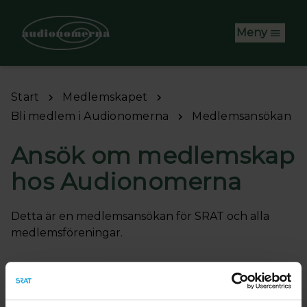
Hoppa till huvudinnehåll
Meny
Start
Medlemskapet
Bli medlem i Audionomerna
Medlemsansökan
Ansök om medlemskap
hos Audionomerna
Detta är en medlemsansökan för SRAT och alla
medlemsföreningar.