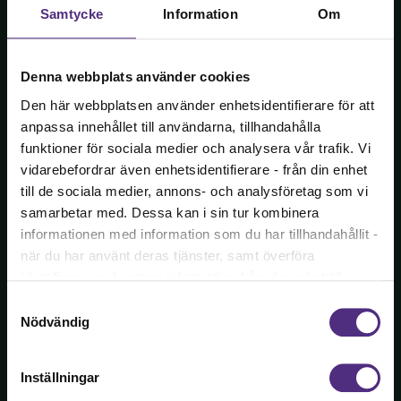
Samtycke
Information
Om
Denna webbplats använder cookies
Den här webbplatsen använder enhetsidentifierare för att
anpassa innehållet till användarna, tillhandahålla
Audionomernas egen förening.
funktioner för sociala medier och analysera vår trafik. Vi
vidarebefordrar även enhetsidentifierare - från din enhet
Bli medlem
till de sociala medier, annons- och analysföretag som vi
samarbetar med. Dessa kan i sin tur kombinera
informationen med information som du har tillhandahållit -
Kontakt
när du har använt deras tjänster, samt överföra
Kontakta oss med frågor om ditt medlemskap eller
identifierare och annan information från din enhet till
allmänna fackliga frågor om ditt yrke eller anställning.
tredje land, det vill säga land utanför EU/EES-området.
Samtyckesval
Dock har vi lagt in anonymisering av IP-adress i
Nödvändig
08-442 44 60
förhållande till Google Analytics. Du godkänner våra
cookies vid fortsatt användande av vår webbplats.
Fler kontaktuppgifter
Inställningar