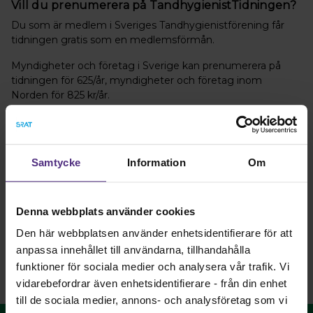
Vill du prenumerera på TandhygienistTidningen?
Du som är medlem i Sveriges Tandhygienistförening får
tidningen gratis som en medlemsförmån.
Myndigheter och företag i Sverige kan prenumerera på
tidningen för 625/år, myndigheter och företag inom
Norden för 825 kr/år.
Icke medlem och företag utanför Norden prenumererar på
tidningen för 1 320 kr/år.
Beställ din prenumeration
Samtycke
Information
Om
Välkommen att beställa din prenumeration:
info@tandhygienistforening.se
Denna webbplats använder cookies
Den här webbplatsen använder enhetsidentifierare för att
anpassa innehållet till användarna, tillhandahålla
funktioner för sociala medier och analysera vår trafik. Vi
vidarebefordrar även enhetsidentifierare - från din enhet
till de sociala medier, annons- och analysföretag som vi