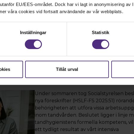
nd utanför EU/EES-området. Dock har vi lagt in anonymisering av IP
arbetsmiljö för tandvårdspersonalen.
ner våra cookies vid fortsatt användande av vår webbplats.
Inställningar
Statistik
erkansarbete gav resu
okies
Tillåt urval
5, 14:05
Under sommaren tog Socialstyrelsen bes
nya föreskrifter (HSLF-FS 2025:51) rörand
behörigheten att utföra vissa arbetsuppg
inom tandvården. Beslutet ligger i linje 
tandhygienistens formella kompetens, vil
ett tydligt resultat av vårt intensiva