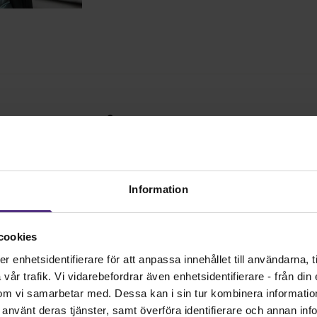
k tandvård kräver mer
ner
Information
, 16:00
Sveriges Tandhygienistförening ser med 
cookies
oro på det nu aktuella förslaget om
enhetsidentifierare för att anpassa innehållet till användarna, ti
”tiotandvårdsreformen” som går mot en
år trafik. Vi vidarebefordrar även enhetsidentifierare - från din e
realitet. Trots goda intentioner finns det e
om vi samarbetar med. Dessa kan i sin tur kombinera informati
att resultatet blir det motsatta – lägre kva
ar använt deras tjänster, samt överföra identifierare och annan info
sämre tillgänglighet och en förvärrad