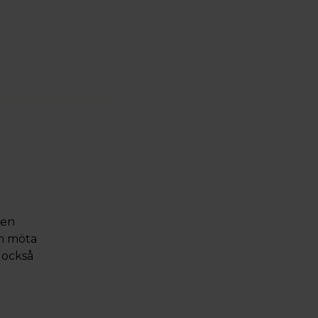
den
ch möta
 också