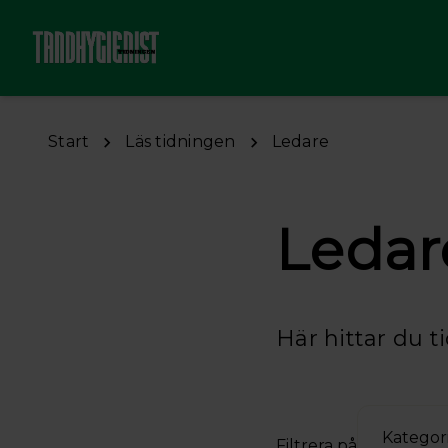
Hoppa till huvudinnehåll
Start
Läs tidningen
Ledare
Ledar
Här hittar du t
Kategor
Filtrera på