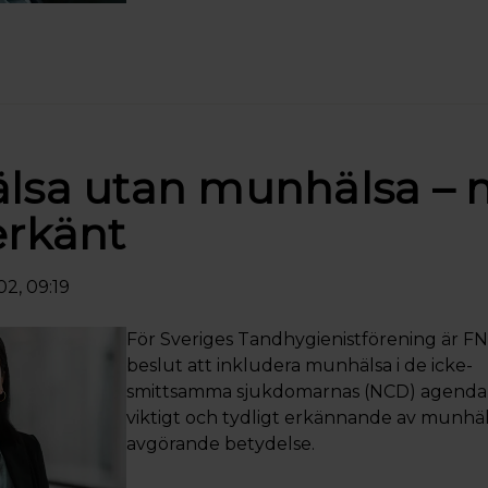
lsa utan munhälsa – n
erkänt
2, 09:19
För Sveriges Tandhygienistförening är FN
beslut att inkludera munhälsa i de icke-
smittsamma sjukdomarnas (NCD) agenda
viktigt och tydligt erkännande av munhä
avgörande betydelse.