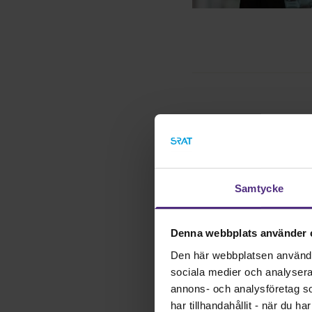
En jämli
intentio
Samtycke
Publicerad: 2025-11-07
Denna webbplats använder 
Den här webbplatsen använder 
sociala medier och analysera v
annons- och analysföretag s
har tillhandahållit - när du h