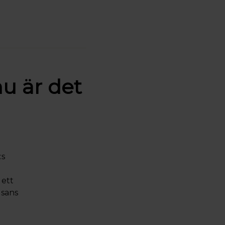
u är det
:s
 ett
lsans