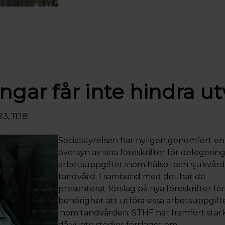
ngar får inte hindra u
3, 11:18
Socialstyrelsen har nyligen genomfört en
översyn av sina föreskrifter för delegering
arbetsuppgifter inom hälso- och sjukvår
tandvård. I samband med det har de
presenterat förslag på nya föreskrifter för
behörighet att utföra vissa arbetsuppgift
inom tandvården. STHF har framfört stark 
då vi inte stödjer förslaget om