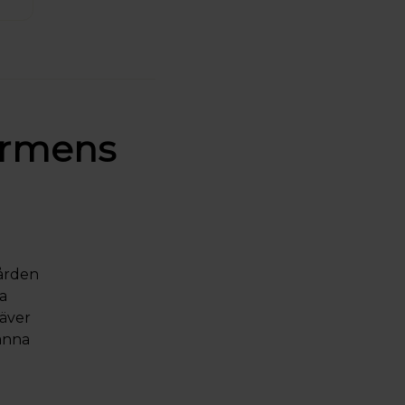
ormens
vården
ta
räver
tanna