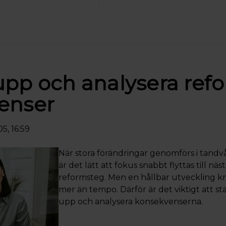
upp och analysera ref
enser
5, 16:59
När stora förändringar genomförs i tand
är det lätt att fokus snabbt flyttas till näs
reformsteg. Men en hållbar utveckling k
mer än tempo. Därför är det viktigt att s
upp och analysera konsekvenserna.