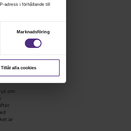
-adress i förhållande till
Marknadsföring
ltat
Tillåt alla cookies
lut om
e
ifter
med
ket är