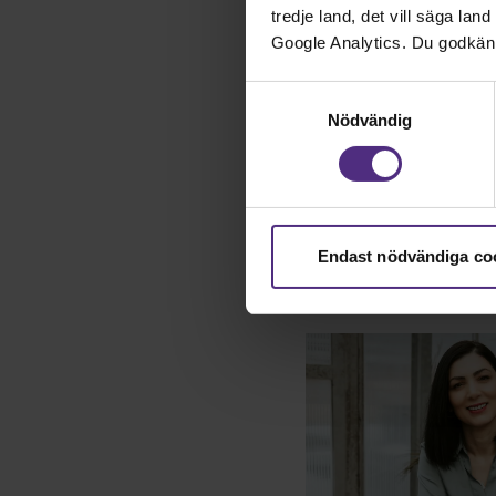
tredje land, det vill säga la
Google Analytics. Du godkän
Samtyckesval
Nödvändig
Hårt påv
Endast nödvändiga co
Publicerad: 2025-09-1