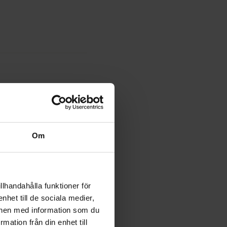
 än goda
Om
stor
llhandahålla funktioner för
nhet till de sociala medier,
n risk
onen med information som du
litet,
rmation från din enhet till