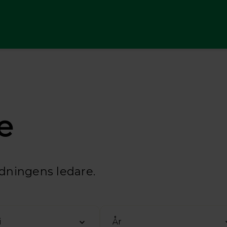
e
idningens ledare.
i
År