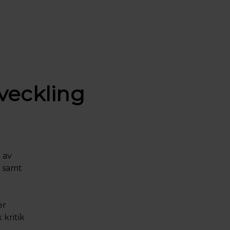
tveckling
 av
d samt
er
kritik