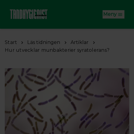
Hoppa till huvudinnehåll
Meny
Start
Läs tidningen
Artiklar
Hur utvecklar munbakterier syratolerans?