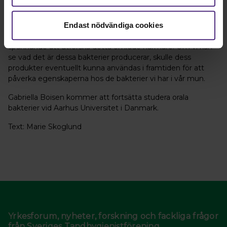
– Trots att många studier visar en effekt av probiotiska
Endast nödvändiga cookies
bakterier så är det inte något specifikt som kommit fram
som visat sig påverka just syratoleransen. Det vore väldigt
spännande att utforska detta område närmare. Om vi kan
se vad det är dessa bakterier producerar, skulle dess
produkter eventuellt kunna användas i framtiden för att
påverka egenskaperna hos de bakterier vi har i vår mun.
Gabriella Boisen kommer att fortsätta studera orala
bakterier vid Aarhus Universitet i Danmark.
Text: Marie Skoglund
Yrkesforum, nyheter, forskning och fackliga frågor
från Sveriges Tandhygienistförening.