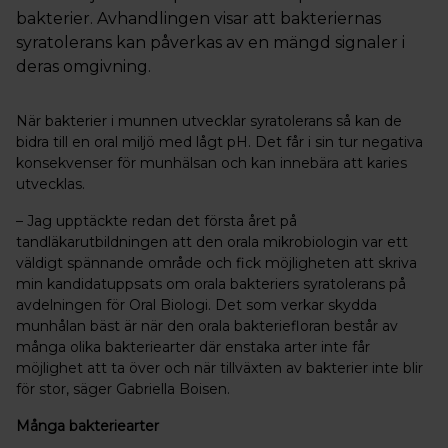
bakterier. Avhandlingen visar att bakteriernas
syratolerans kan påverkas av en mängd signaler i
deras omgivning.
När bakterier i munnen utvecklar syratolerans så kan de
bidra till en oral miljö med lågt pH. Det får i sin tur negativa
konsekvenser för munhälsan och kan innebära att karies
utvecklas.
– Jag upptäckte redan det första året på
tandläkarutbildningen att den orala mikrobiologin var ett
väldigt spännande område och fick möjligheten att skriva
min kandidatuppsats om orala bakteriers syratolerans på
avdelningen för Oral Biologi. Det som verkar skydda
munhålan bäst är när den orala bakteriefloran består av
många olika bakteriearter där enstaka arter inte får
möjlighet att ta över och när tillväxten av bakterier inte blir
för stor, säger Gabriella Boisen.
Många bakteriearter