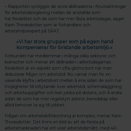
– Rapporten synliggör de stora skillnaderna i förutsättningar
för arbetstidsreglering mellan de anställda som
har flexibilitet och de som har mer låsta arbetsdagar, säger
Karin Thorasdotter som är förhandlare och
arbetsmiljöexpert på SRAT.
»Vi har stora grupper som på egen hand
kompenserar för bristande arbetsmiljö.«
Förbundet har medlemmar i många olika sektorer och
branscher och menar att skillnaden i arbetsdagarnas
flexibilitet är en aspekt som ofta glöms bort när man
diskuterar frågor om arbetstid. Nu varnar man för en
växande klyfta i arbetslivet mellan å ena sidan de som har
möjligheter till inflytande över arbetstid, schemaläggning
och arbetsuppgifter och kan jobba på distans, och å andra
sidan de som har mer regelstyrt arbete, beredskap eller
alltid behöver ta sig till jobbet.
Frågan om arbetstidsförkortning är komplex, menar Karin
Thorasdotter. Det finns en bild av att de flesta på
arbetsmarknaden har ett visst arbetstidsmått, med 40-