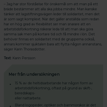
– Jag har stor förståelse för önskemål om att man på ett
bräde bestämmer att alla ska jobba mindre. Man kanske
tänker att lagstiftningsvägen leder till solidaritet, men det
är som sagt komplext. När det gäller anställda som redan
har en hög grad av flexibilitet ser man snarare att en
arbetstidsförkortning riskerar leda till att man ska göra
samma sak men på kortare tid och få mindre i lön. Det
behöver finnas en solidaritet med de grupperna också,
annars kommer sjuktalen bara att flytta någon annanstans,
säger Karin Thorasdotter.
Text
: Karin Persson
Mer från undersökningen
15 % av de heltidsarbetande har någon form av
arbetstidsförkortning, oftast på grund av skift-,
beredskaps-
eller nattarbete.
Bland logopeder, optiker och barnmorskor är det