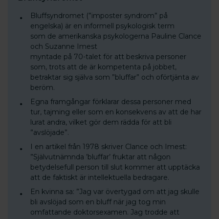
Bluffsyndromet (”imposter syndrom” på
engelska) är en informell psykologisk term
som de amerikanska psykologerna Pauline Clance
och Suzanne Imest
myntade på 70-talet för att beskriva personer
som, trots att de är kompetenta på jobbet,
betraktar sig själva som ”bluffar” och oförtjänta av
beröm.
Egna framgångar förklarar dessa personer med
tur, tajming eller som en konsekvens av att de har
lurat andra, vilket gör dem rädda för att bli
”avslöjade”.
I en artikel från 1978 skriver Clance och Imest:
”Självutnämnda ’bluffar’ fruktar att någon
betydelsefull person till slut kommer att upptäcka
att de faktiskt är intellektuella bedragare.
En kvinna sa: ”Jag var övertygad om att jag skulle
bli avslöjad som en bluff när jag tog min
omfattande doktorsexamen. Jag trodde att