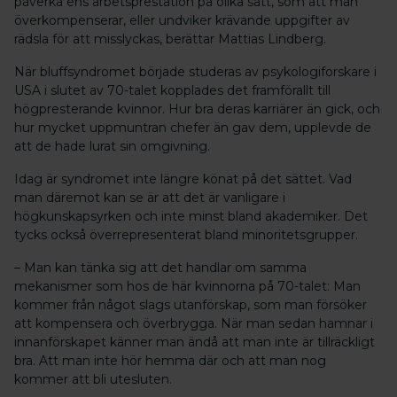
påverka ens arbetsprestation på olika sätt, som att man
överkompenserar, eller undviker krävande uppgifter av
rädsla för att misslyckas, berättar Mattias Lindberg.
När bluffsyndromet började studeras av psykologiforskare i
USA i slutet av 70-talet kopplades det framförallt till
högpresterande kvinnor. Hur bra deras karriärer än gick, och
hur mycket uppmuntran chefer än gav dem, upplevde de
att de hade lurat sin omgivning.
Idag är syndromet inte längre könat på det sättet. Vad
man däremot kan se är att det är vanligare i
högkunskapsyrken och inte minst bland akademiker. Det
tycks också överrepresenterat bland minoritetsgrupper.
– Man kan tänka sig att det handlar om samma
mekanismer som hos de här kvinnorna på 70-talet: Man
kommer från något slags utanförskap, som man försöker
att kompensera och överbrygga. När man sedan hamnar i
innanförskapet känner man ändå att man inte är tillräckligt
bra. Att man inte hör hemma där och att man nog
kommer att bli utesluten.