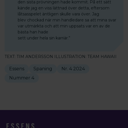
den sista prövningen hade kommit. På ett sätt
kände jag en viss lättnad över detta, eftersom
låtsasspelet äntligen skulle vara över. Jag
blev chockad när min handledare sa att mina svar
var utmärkta och att min uppsats var en av de
bästa han hade
sett under hela sin karriär.”
TEXT: TIM ANDERSSON ILLUSTRATION: TEAM HAWAII
Essens
Spaning
Nr. 4 2024
Nummer 4