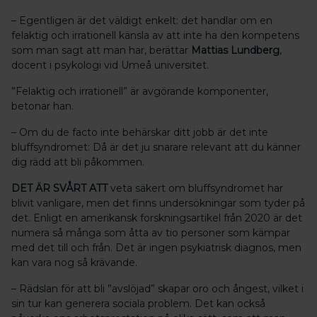
– Egentligen är det väldigt enkelt: det handlar om en
felaktig och irrationell känsla av att inte ha den kompetens
som man sagt att man har, berättar
Mattias Lundberg
,
docent i psykologi vid Umeå universitet.
”Felaktig och irrationell” är avgörande komponenter,
betonar han.
– Om du de facto inte behärskar ditt jobb är det inte
bluffsyndromet: Då är det ju snarare relevant att du känner
dig rädd att bli påkommen.
DET ÄR SVÅRT ATT
veta säkert om bluffsyndromet har
blivit vanligare, men det finns undersökningar som tyder på
det. Enligt en amerikansk forskningsartikel från 2020 är det
numera så många som åtta av tio personer som kämpar
med det till och från. Det är ingen psykiatrisk diagnos, men
kan vara nog så krävande.
– Rädslan för att bli ”avslöjad” skapar oro och ångest, vilket i
sin tur kan generera sociala problem. Det kan också