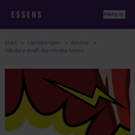
Hoppa till huvudinnehåll
Meny
Start
Läs tidningen
Artiklar
Hårdare straff ska minska hoten