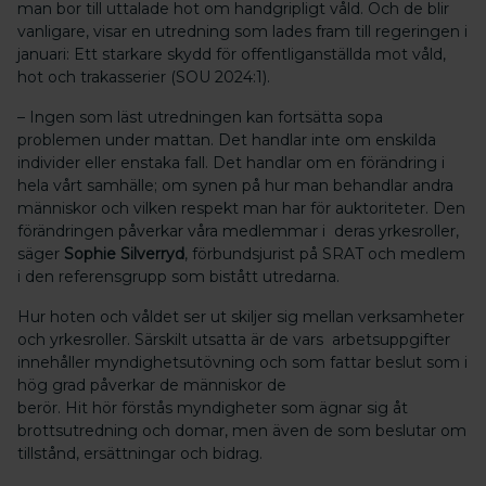
man bor till uttalade hot om handgripligt våld. Och de blir
vanligare, visar en utredning som lades fram till regeringen i
januari: Ett starkare skydd för offentliganställda mot våld,
hot och trakasserier (SOU 2024:1).
– Ingen som läst utredningen kan fortsätta sopa
problemen under mattan. Det handlar inte om enskilda
individer eller enstaka fall. Det handlar om en förändring i
hela vårt samhälle; om synen på hur man behandlar andra
människor och vilken respekt man har för auktoriteter. Den
förändringen påverkar våra medlemmar i deras yrkesroller,
säger
Sophie Silverryd
, förbundsjurist på SRAT och medlem
i den referensgrupp som bistått utredarna.
Hur hoten och våldet ser ut skiljer sig mellan verksamheter
och yrkesroller. Särskilt utsatta är de vars arbetsuppgifter
innehåller myndighetsutövning och som fattar beslut som i
hög grad påverkar de människor de
berör. Hit hör förstås myndigheter som ägnar sig åt
brottsutredning och domar, men även de som beslutar om
tillstånd, ersättningar och bidrag.