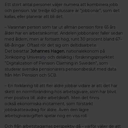
Ett stort antal personer väljer numera att kombinera jobb
och pension. Var tredje 60-plussare är ”jobbonär”, som det
kallas, eller planerar att bli det.
– Varannan person som tar ut allmän pension före 65 års
ålder har en arbetsinkomst. Andelen jobbonärer faller sedan
med åldern, men är fortsatt hög, runt 30 procent bland 67–
68-åringar. Oftast rör det sig om deltidsarbete.
Det berättar
Johannes Hagen
, nationalekonom på
Jönköping University och delaktig i forskningsprojektet
”Digitalization of Pension Claiming in Sweden”, som
studerar svenska pensionärers pensionsbeslut med data
från Min Pension och SCB.
– En förklaring till att fler äldre jobbar vidare är att det har
skett en normförändring hos arbetsgivare, som har blivit
mer positiva till äldre arbetskraft. Men det finns
också ekonomiska incitament, som förstärkt
jobbskatteavdrag för äldre. Även den lägre
arbetsgivaravgiften spelar nog en viss roll.
Och från arbetstagarnas perspektiv då – varför väljer de att