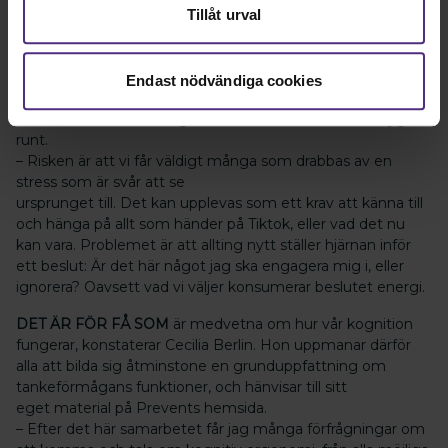
Tillåt urval
Så hur bra är vi egentligen på att ta hand om våra hjärnor i
dag? Sådär. Cecilia Berlin tror att vårt samhälle just nu
övermatar oss med nya intryck. Det handlar inte bara
Endast nödvändiga cookies
om arbetslivet, utan också om det nyhetsflöde och de
sociala medier som vi ägnar oss åt mer eller mindre dygnet
runt.
– Risken är att vi får väldigt många som drabbas av en
stress som är svår att se
ursprunget till. Det kan upplevas som ett krav att känna till
och hänga på allt som händer på Tiktok, eller vad det nu
kan vara. Problemet är att allting nytt ställer hjärnan inför
ett beslut: Är det här något jag ska engagera mig i, eller
ignorera? Oavsett vad vi väljer konsumerar beslutet energi.
DET ÄR FÖR FÅ SOM
är medvetna om hur vår kognition
fungerar, konstaterar Cecilia Berlin. Hon uppmanar därför
alla att bilda sig åtminstone en grunduppfattning om
tankeförmågans funktioner, och hänvisar till sitt
eget material på Prevents hemsida.
– Efter det här samarbetet får jag många förfrågningar om