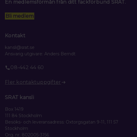
En medlemsförmån från ditt fackförbund SRAT.
Bli medlem
Kontakt
kansli@srat.se
Ansvarig utgivare: Anders Berndt
08-442 44 60
Fler kontaktuppgifter
SRAT kansli
Box 1419
111 84 Stockholm
Besöks- och leveransadress: Oxtorgsgatan 9-11, 111 57
Stockholm
Org. nr. 802005-3156