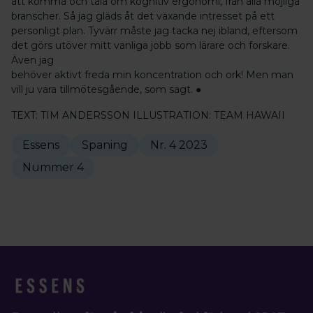
att komma och tala om kognitiv ergonomi, från alla möjliga
branscher. Så jag gläds åt det växande intresset på ett
personligt plan. Tyvärr måste jag tacka nej ibland, eftersom
det görs utöver mitt vanliga jobb som lärare och forskare.
Även jag
behöver aktivt freda min koncentration och ork! Men man
vill ju vara tillmötesgående, som sagt. ●
TEXT: TIM ANDERSSON ILLUSTRATION: TEAM HAWAII
Essens
Spaning
Nr. 4 2023
Nummer 4