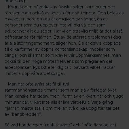
arbetsdag”.
– Kognitionen påverkas av fysiska saker, som buller och
rörelser, men också av sociala förutsättningar. Den belastas
mycket mindre om du är omgiven av vänner, än av
personer som du upplever inte vill dig väl och som
skjuter ner allt du säger. Har vi en otrevlig miljö är det alltså
påfrestande för hjärnan. Ett av de största problemen i dag
är alla störningsmoment, säger hon. De är delvis kopplade
till olika former av öppna kontorslandskap, mobiler som
plingar och skärmar som kräver vår uppmärksamhet, men
också till den höga mötesfrekvens som präglar en del
arbetsplatser. Fysiskt eller digitalt oavsett vilket hackar
mötena upp våra arbetsdagar.
– Man har ofta svårt att få till två
sammanhängande timmar som man själv förfogar över.
Man kanske har tiden, men i form av en kvart här och tjugo
minuter där, vilket inte alls är lika värdefullt. Varje gång
hjärnan måste ställa om mellan två olika uppgifter tar det
av ”bandbredden”.
Så vad hände med ”multitasking” och ”hålla flera bollar i