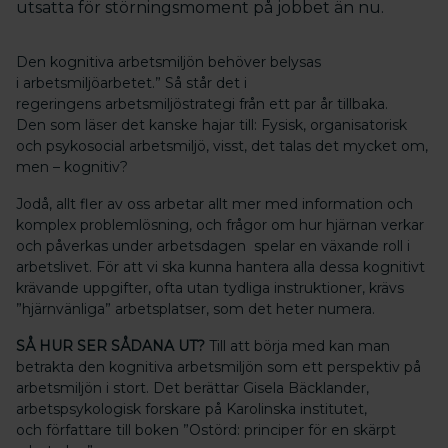
utsatta för störningsmoment på jobbet än nu.
Den kognitiva arbetsmiljön behöver belysas
i arbetsmiljöarbetet.” Så står det i
regeringens arbetsmiljöstrategi från ett par år tillbaka.
Den som läser det kanske hajar till: Fysisk, organisatorisk
och psykosocial arbetsmiljö, visst, det talas det mycket om,
men – kognitiv?
Jodå, allt fler av oss arbetar allt mer med information och
komplex problemlösning, och frågor om hur hjärnan verkar
och påverkas under arbetsdagen spelar en växande roll i
arbetslivet. För att vi ska kunna hantera alla dessa kognitivt
krävande uppgifter, ofta utan tydliga instruktioner, krävs
”hjärnvänliga” arbetsplatser, som det heter numera.
SÅ HUR SER SÅDANA UT?
Till att börja med kan man
betrakta den kognitiva arbetsmiljön som ett perspektiv på
arbetsmiljön i stort. Det berättar Gisela Bäcklander,
arbetspsykologisk forskare på Karolinska institutet,
och författare till boken ”Ostörd: principer för en skärpt