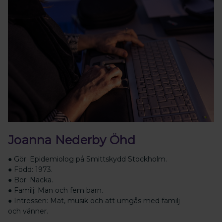
Joanna Nederby Öhd
● Gör: Epidemiolog på Smittskydd Stockholm.
● Född: 1973.
● Bor: Nacka.
● Familj: Man och fem barn.
● Intressen: Mat, musik och att umgås med familj
och vänner.