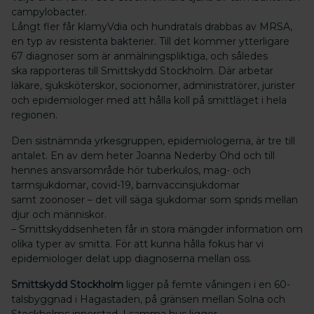
campylobacter.
Långt fler får klamyVdia och hundratals drabbas av MRSA,
en typ av resistenta bakterier. Till det kommer ytterligare
67 diagnoser som är anmälningspliktiga, och således
ska rapporteras till Smittskydd Stockholm. Där arbetar
läkare, sjuksköterskor, socionomer, administratörer, jurister
och epidemiologer med att hålla koll på smittläget i hela
regionen.
Den sistnämnda yrkesgruppen, epidemiologerna, är tre till
antalet. En av dem heter Joanna Nederby Öhd och till
hennes ansvarsområde hör tuberkulos, mag- och
tarmsjukdomar, covid-19, barnvaccinsjukdomar
samt zoonoser – det vill säga sjukdomar som sprids mellan
djur och människor.
– Smittskyddsenheten får in stora mängder information om
olika typer av smitta. För att kunna hålla fokus har vi
epidemiologer delat upp diagnoserna mellan oss.
Smittskydd Stockholm
ligger på femte våningen i en 60-
talsbyggnad i Hagastaden, på gränsen mellan Solna och
Stockholms innerstad. I samma hus ligger