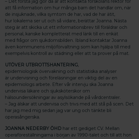
– Det första jag gör då är att kontakta förskolans rektor för
att få information om hur många barn det handlar om, när
de insjuknade, vilka symtom de har, vad de har ätit,
hur lokalerna ser ut och så vidare, berättar Joanna. Nästa
steg är att skicka ut ett informationsbrev till föräldrar och
personal, kanske kompletterat med länk till en enkät
med frågor om sjukdomsbilden. Ibland kontaktar Joanna
även kommunens miljöförvaltning som kan hjälpa till med
exempelvis kontroll av städning eller att ta prover på mat.
UTÖVER UTBROTTSHANTERING
,
epidemiologisk övervakning och statistiska analyser
är undervisning och föreläsningar en viktig del av en
epidemiologs arbete. Efter vår intervju ska Joanna
undervisa läkare och sjuksköterskor om
hälsoundersökningar av asylsökande på vårdcentraler.
– Jag älskar att undervisa och trivs med att stå på scen. Det
har jag med mig sedan jag var ung och tänkte bli
operasångerska.
JOANNA NEDERBY ÖHD
har ett gediget CV. Mellan
operaföreställningarna i början av 1990-talet och till att hon