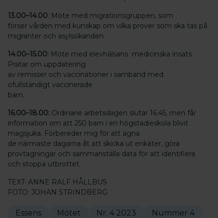
13.00–14.00
: Möte med migrationsgruppen, som
förser vården med kunskap om vilka prover som ska tas på
migranter och asylsökanden.
14.00–15.00:
Möte med elevhälsans medicinska insats.
Pratar om uppdatering
av remisser och vaccinationer i samband med
ofullständigt vaccinerade
barn.
16.00–18.00:
Ordinarie arbetsdagen slutar 16.45, men får
information om att 250 barn i en högstadieskola blivit
magsjuka. Förbereder mig för att ägna
de närmaste dagarna åt att skicka ut enkäter, göra
provtagningar och sammanställa data för att identifiera
och stoppa utbrottet.
TEXT: ANNE RALF HÅLLBUS
FOTO: JOHAN STRINDBERG
Essens
Mötet
Nr. 4 2023
Nummer 4