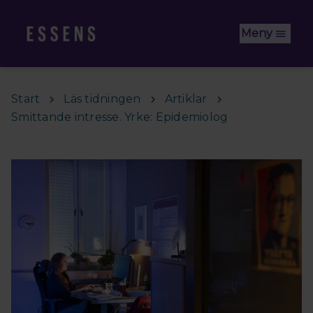
Hoppa till huvudinnehåll
Meny
Start
Läs tidningen
Artiklar
Smittande intresse. Yrke: Epidemiolog