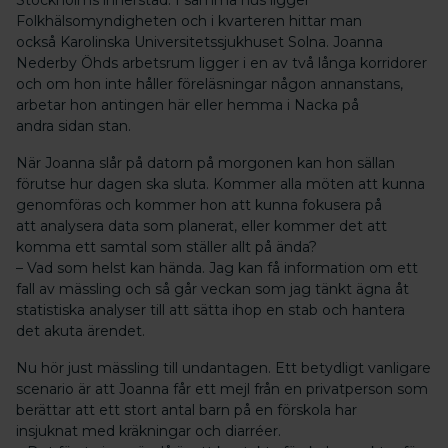
Folkhälsomyndigheten och i kvarteren hittar man
också Karolinska Universitetssjukhuset Solna. Joanna
Nederby Öhds arbetsrum ligger i en av två långa korridorer
och om hon inte håller föreläsningar någon annanstans,
arbetar hon antingen här eller hemma i Nacka på
andra sidan stan.
När Joanna slår på datorn på morgonen kan hon sällan
förutse hur dagen ska sluta. Kommer alla möten att kunna
genomföras och kommer hon att kunna fokusera på
att analysera data som planerat, eller kommer det att
komma ett samtal som ställer allt på ända?
– Vad som helst kan hända. Jag kan få information om ett
fall av mässling och så går veckan som jag tänkt ägna åt
statistiska analyser till att sätta ihop en stab och hantera
det akuta ärendet.
Nu hör just mässling till undantagen. Ett betydligt vanligare
scenario är att Joanna får ett mejl från en privatperson som
berättar att ett stort antal barn på en förskola har
insjuknat med kräkningar och diarréer.