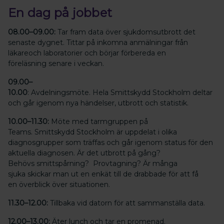
En dag på jobbet
08.00–09.00:
Tar fram data över sjukdomsutbrott det
senaste dygnet. Tittar på inkomna anmälningar från
läkareoch laboratorier och börjar förbereda en
föreläsning senare i veckan.
09.00–
10.00
: Avdelningsmöte. Hela Smittskydd Stockholm deltar
och går igenom nya händelser, utbrott och statistik.
10.00–11.30:
Möte med tarmgruppen på
Teams. Smittskydd Stockholm är uppdelat i olika
diagnosgrupper som träffas och går igenom status för den
aktuella diagnosen. Är det utbrott på gång?
Behövs smittspårning? Provtagning? Är många
sjuka skickar man ut en enkät till de drabbade för att få
en överblick över situationen.
11.30–12.00:
Tillbaka vid datorn för att sammanställa data.
12.00–13.00:
Äter lunch och tar en promenad.