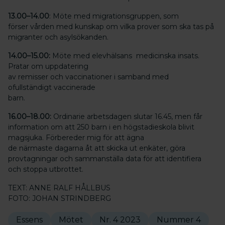
13.00–14.00
: Möte med migrationsgruppen, som
förser vården med kunskap om vilka prover som ska tas på
migranter och asylsökanden.
14.00–15.00:
Möte med elevhälsans medicinska insats.
Pratar om uppdatering
av remisser och vaccinationer i samband med
ofullständigt vaccinerade
barn.
16.00–18.00:
Ordinarie arbetsdagen slutar 16.45, men får
information om att 250 barn i en högstadieskola blivit
magsjuka. Förbereder mig för att ägna
de närmaste dagarna åt att skicka ut enkäter, göra
provtagningar och sammanställa data för att identifiera
och stoppa utbrottet.
TEXT: ANNE RALF HÅLLBUS
FOTO: JOHAN STRINDBERG
Essens
Mötet
Nr. 4 2023
Nummer 4