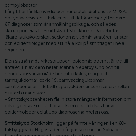
campylobacter.
Långt fler får klamyVdia och hundratals drabbas av MRSA,
en typ av resistenta bakterier. Till det kommer ytterligare
67 diagnoser som är anmälningspliktiga, och således
ska rapporteras till Smittskydd Stockholm. Där arbetar
läkare, sjuksköterskor, socionomer, administratörer, jurister
och epidemiologer med att hålla koll på smittläget i hela
regionen.
Den sistnämnda yrkesgruppen, epidemiologerna, är tre till
antalet. En av dem heter Joanna Nederby Öhd och till
hennes ansvarsområde hör tuberkulos, mag- och
tarmsjukdomar, covid-19, barnvaccinsjukdomar
samt zoonoser – det vill säga sjukdomar som sprids mellan
djur och människor.
– Smittskyddsenheten får in stora mängder information om
olika typer av smitta. För att kunna hålla fokus har vi
epidemiologer delat upp diagnoserna mellan oss.
Smittskydd Stockholm
ligger på femte våningen i en 60-
talsbyggnad i Hagastaden, på gränsen mellan Solna och
Stockholms innerstad. I samma hus ligger