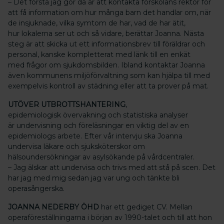
– Det första jag gör då är att kontakta förskolans rektor för
att få information om hur många barn det handlar om, när
de insjuknade, vilka symtom de har, vad de har ätit,
hur lokalerna ser ut och så vidare, berättar Joanna. Nästa
steg är att skicka ut ett informationsbrev till föräldrar och
personal, kanske kompletterat med länk till en enkät
med frågor om sjukdomsbilden. Ibland kontaktar Joanna
även kommunens miljöförvaltning som kan hjälpa till med
exempelvis kontroll av städning eller att ta prover på mat.
UTÖVER UTBROTTSHANTERING
,
epidemiologisk övervakning och statistiska analyser
är undervisning och föreläsningar en viktig del av en
epidemiologs arbete. Efter vår intervju ska Joanna
undervisa läkare och sjuksköterskor om
hälsoundersökningar av asylsökande på vårdcentraler.
– Jag älskar att undervisa och trivs med att stå på scen. Det
har jag med mig sedan jag var ung och tänkte bli
operasångerska.
JOANNA NEDERBY ÖHD
har ett gediget CV. Mellan
operaföreställningarna i början av 1990-talet och till att hon