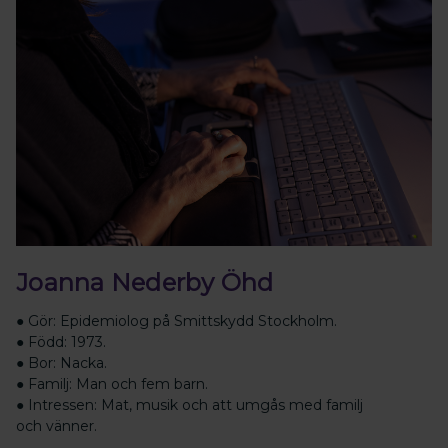
Joanna Nederby Öhd
● Gör: Epidemiolog på Smittskydd Stockholm.
● Född: 1973.
● Bor: Nacka.
● Familj: Man och fem barn.
● Intressen: Mat, musik och att umgås med familj
och vänner.