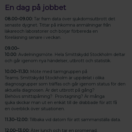
En dag på jobbet
08.00–09.00:
Tar fram data över sjukdomsutbrott det
senaste dygnet. Tittar på inkomna anmälningar från
läkareoch laboratorier och börjar förbereda en
föreläsning senare i veckan.
09.00–
10.00
: Avdelningsmöte. Hela Smittskydd Stockholm deltar
och går igenom nya händelser, utbrott och statistik.
10.00–11.30:
Möte med tarmgruppen på
Teams. Smittskydd Stockholm är uppdelat i olika
diagnosgrupper som träffas och går igenom status för den
aktuella diagnosen. Är det utbrott på gång?
Behövs smittspårning? Provtagning? Är många
sjuka skickar man ut en enkät till de drabbade för att få
en överblick över situationen.
11.30–12.00:
Tillbaka vid datorn för att sammanställa data.
12.00–13.00:
Äter lunch och tar en promenad.