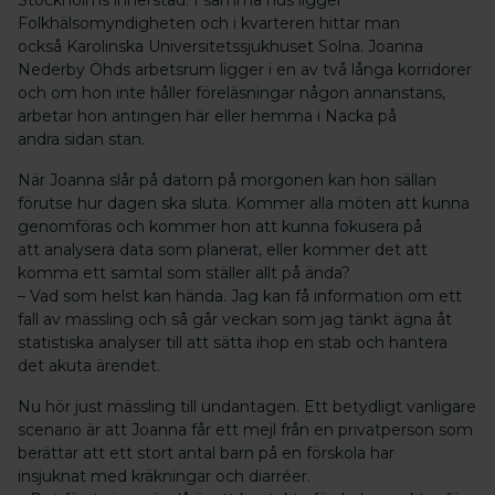
Folkhälsomyndigheten och i kvarteren hittar man
också Karolinska Universitetssjukhuset Solna. Joanna
Nederby Öhds arbetsrum ligger i en av två långa korridorer
och om hon inte håller föreläsningar någon annanstans,
arbetar hon antingen här eller hemma i Nacka på
andra sidan stan.
När Joanna slår på datorn på morgonen kan hon sällan
förutse hur dagen ska sluta. Kommer alla möten att kunna
genomföras och kommer hon att kunna fokusera på
att analysera data som planerat, eller kommer det att
komma ett samtal som ställer allt på ända?
– Vad som helst kan hända. Jag kan få information om ett
fall av mässling och så går veckan som jag tänkt ägna åt
statistiska analyser till att sätta ihop en stab och hantera
det akuta ärendet.
Nu hör just mässling till undantagen. Ett betydligt vanligare
scenario är att Joanna får ett mejl från en privatperson som
berättar att ett stort antal barn på en förskola har
insjuknat med kräkningar och diarréer.