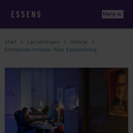
Hoppa till huvudinnehåll
Meny
Start
Läs tidningen
Artiklar
Smittande intresse. Yrke: Epidemiolog