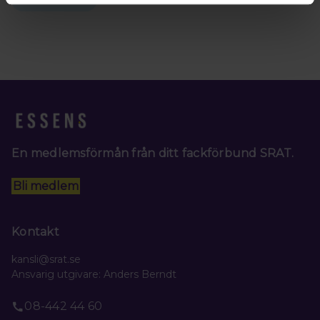
En medlemsförmån från ditt fackförbund SRAT.
Bli medlem
Kontakt
kansli@srat.se
Ansvarig utgivare: Anders Berndt
08-442 44 60